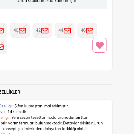
Ürün stoklarımızda kalmamıştır.
40
42
44
46
ELLIKLERI
zelliği
: Şifon kumaştan imal edilmiştir.
oyu
: 147 cm'dir.
elliği
: Yeni sezon tesettür moda ürünüdür.Sırttan
abilir yarım fermuarı bulunmaktadır.Detaylar dikilidir.
Ürün
 konsept çekimlerinden dolayı ton farklılığı olabilir.