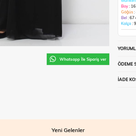
Manken 
Boy
: 1
Göğüs
:
Bel
: 67
Kalça
: 
YORUML
Whatsapp İle Sipariş ver
ÖDEME 
İADE KO
Yeni Gelenler