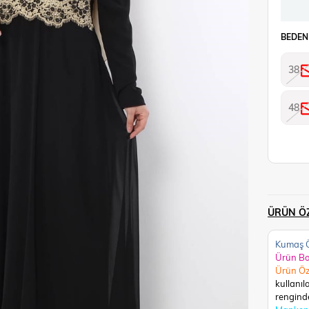
BEDEN
38
48
ÜRÜN ÖZ
Kumaş Ö
Ürün B
Ürün Öz
kullanıl
renginde