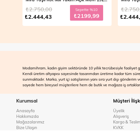
₺2.750,00
₺2.750
Sepette %10
₺2199,99
₺2.444,43
₺2.444
Modamihram, kadın giyim sektöründe 10 yıllık tecrübesiyle faaliyet gö
Kendi üretim altyapısı sayesinde tasarımdan üretime kadar tüm süreçle
sunmaktadır. Marka, yurt içi satışlarının yanı sıra yurt dışı gönderim
sayede hem bireysel müşterilere hem de butik ve mağaza iş ortakları
Kurumsal
Müşteri İlişk
Anasayfa
Üyelik
Hakkımızda
Alışveriş
Mağazalarımız
Kargo & Tesli
Bize Ulaşın
KVKK