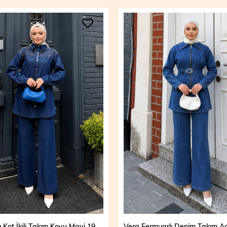
Mira Taşlı Kot İkili Takım Koyu Mavi 19286