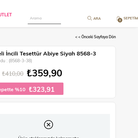
UTLET
SEPETIM
0
< < Önceki Sayfaya Dön
li İncili Tesettür Abiye Siyah 8568-3
odu
(8568-3-38)
₺359,90
₺410,00
₺323,91
epette %10