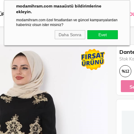
modamihram.com masaüstü bildirimlerine
ekleyin.
 ÜRÜNLER
DIŞ GİYİM
GİYİM
ABİYE
KOMBİN
TRİKO
O
modamihram.com özel fırsatlardan ve güncel kampanyalardan
haberiniz olsun ister misiniz?
Daha Sonra
Evet
Dante
Stok K
%
12
İndirim
S