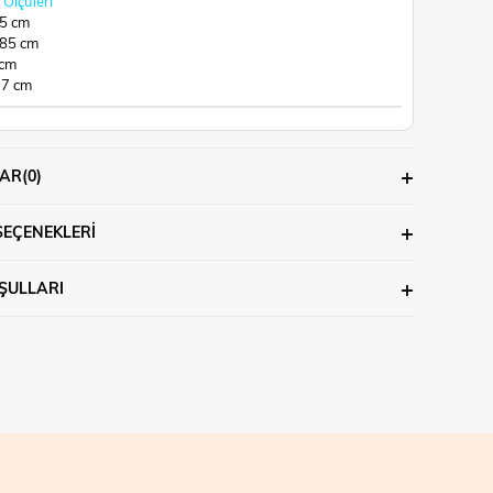
Ölçüleri
65 cm
 85 cm
 cm
97 cm
AR
(0)
SEÇENEKLERI
ŞULLARI