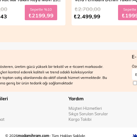
,00
₺2.700,00
Sepette %10
Sepett
₺2199,99
₺199
,43
₺2.499,99
E-
Öze
steren, üretim gücü yüksek bir tekstil ve e-ticaret markasıdır.
ri kontrol ederek kaliteli ve trend odaklı koleksiyonlar
 ve toptan satış alanlarında da aktif olarak hizmet vermektedir. Bu
na geniş bir ürün tedarik ağı sağlamaktadır
ileri
Yardım
Müşteri Hizmetleri
Sıkça Sorulan Sorular
mat
Kargo Takibi
© 2026
modamihram.com
- Tüm Hakları Saklıdır.