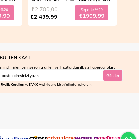
₺2.700,00
₺4.7
e %20
Sepette %20
9,99
₺1999,99
₺2.499,99
₺3.9
BÜLTEN KAYIT
l indirimler, yeni sezon ürünleri ve fırsatlardan ilk siz haberdar olun.
Gönder
Üyelik Koşulları
ve
KVKK Aydınlatma Metni
'ni kabul ediyorum.