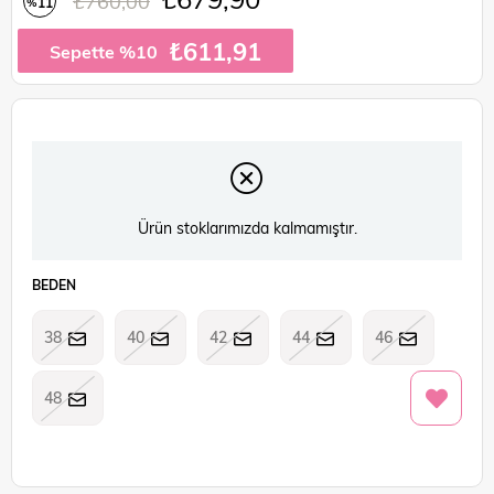
₺760,00
11
%
İndirim
₺611,91
Sepette %10
Ürün stoklarımızda kalmamıştır.
BEDEN
38
40
42
44
46
48