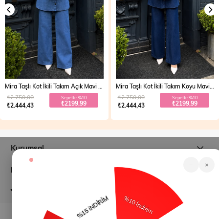
Mira Taşlı Kot İkili Takım Açık Mavi 19286
Mira Taşlı Kot İkili Takım Koyu Mavi 19286
₺2.750,00
₺2.750,00
Sepette %10
Sepette %10
₺2199,99
₺2199,99
₺2.444,43
₺2.444,43
Kurumsal
−
×
Müşteri İlişkileri
Yardım