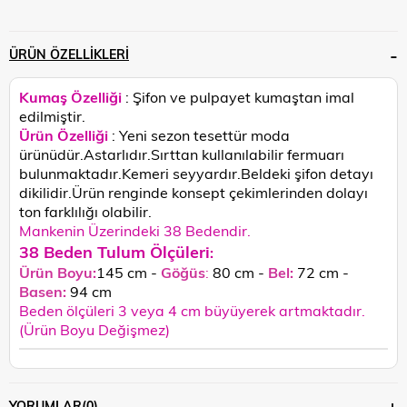
ÜRÜN ÖZELLIKLERI
Kumaş Özelliği
: Şifon ve pulpayet kumaştan imal
edilmiştir.
Ürün Özelliği
: Yeni sezon tesettür moda
ürünüdür.Astarlıdır.Sırttan kullanılabilir fermuarı
bulunmaktadır.Kemeri seyyardır.Beldeki şifon detayı
dikilidir.
Ürün renginde konsept çekimlerinden dolayı
ton farklılığı olabilir.
Mankenin Üzerindeki 38 Bedendir.
38 Beden Tulum Ölçüleri
:
Ürün Boyu:
145 cm -
Göğüs
:
80 cm -
Bel:
72 cm -
Basen:
94
cm
Beden ölçüleri 3 veya 4 cm büyüyerek artmaktadır.
(Ürün Boyu Değişmez)
YORUMLAR
(0)