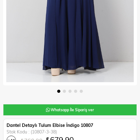
Whatsapp İle Sipariş ver
Dantel Detaylı Tulum Elbise İndigo 10807
Stok Kodu
(10807-3-38)
₺679,90