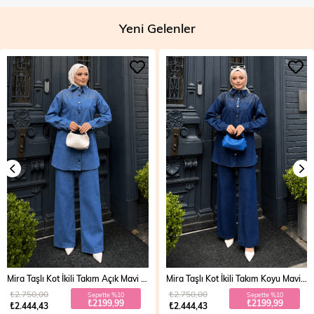
Yeni Gelenler
Mira Taşlı Kot İkili Takım Açık Mavi 19286
Mira Taşlı Kot İkili Takım Koyu Mavi 19286
₺2.750,00
₺2.750,00
Sepette %10
Sepette %10
₺2199,99
₺2199,99
₺2.444,43
₺2.444,43