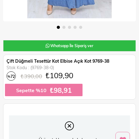
Whatsapp İle Sipariş ver
Çift Düğmeli Tesettür Kot Elbise Açık Kot 9769-38
Stok Kodu
(9769-38-0)
₺109,90
₺390,00
72
%
İndirim
₺98,91
Sepette %10