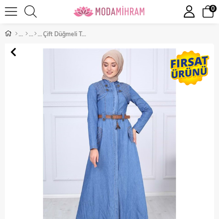
0
Çift Düğmeli Tesettür Kot Elbise Açık Kot 9769-38