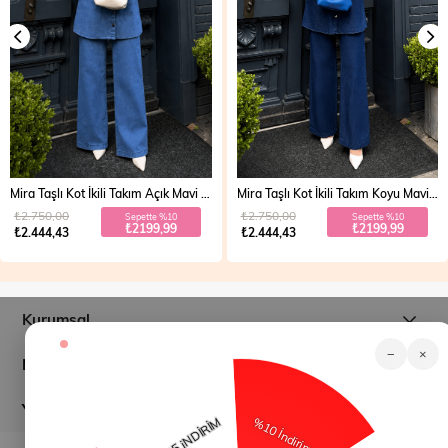
Mira Taşlı Kot İkili Takım Açık Mavi 19286
Mira Taşlı Kot İkili Takım Koyu Mavi 19286
₺2.750,00
₺2.750,00
Sepette %10
Sepette %10
₺2199,99
₺2199,99
₺2.444,43
₺2.444,43
Kurumsal
−
×
Müşteri İlişkileri
Yardım