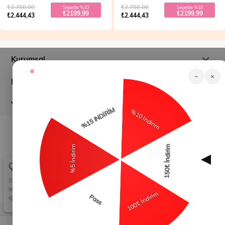
₺2.750,00
₺2.750,00
Sepette %10
Sepette %10
₺2199,99
₺2199,99
₺2.444,43
₺2.444,43
Kurumsal
−
×
Müşteri İlişkileri
Yardım
© 2026
modamihram.com
- Tüm Hakları Saklıdır.
Çerez Kullanımı
Sizlere en iyi alışveriş deneyimini sunabilmek adına
sitemizde çerezler(cookies) kullanmaktayız. Detaylı bilgi
için Kvkk sözleşmesini inceleyebilirsiniz.