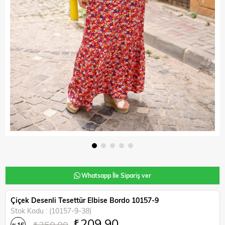
Whatsapp İle Sipariş ver
Çiçek Desenli Tesettür Elbise Bordo 10157-9
Stok Kodu
(10157-9-38)
₺209,90
₺250,00
16
%