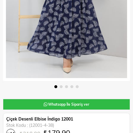
Whatsapp İle Sipariş ver
Çiçek Desenli Elbise İndigo 12001
Stok Kodu
(12001-4-38)
₺179,90