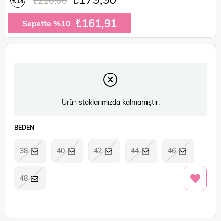
₺210,00
14
%
İndirim
₺161,91
Sepette %10
Ürün stoklarımızda kalmamıştır.
BEDEN
38
40
42
44
46
48