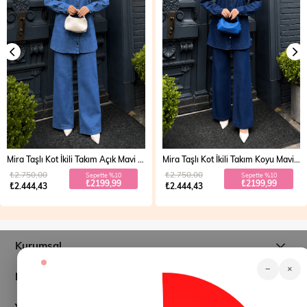
Mira Taşlı Kot İkili Takım Açık Mavi 19286
Mira Taşlı Kot İkili Takım Koyu Mavi 19286
₺2.750,00
₺2.750,00
Sepette %10
Sepette %10
₺2199,99
₺2199,99
₺2.444,43
₺2.444,43
Kurumsal
−
×
Müşteri İlişkileri
Yardım