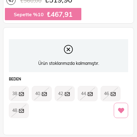
₺560,00
7
%
İndirim
₺467,91
Sepette %10
Ürün stoklarımızda kalmamıştır.
BEDEN
38
40
42
44
46
48