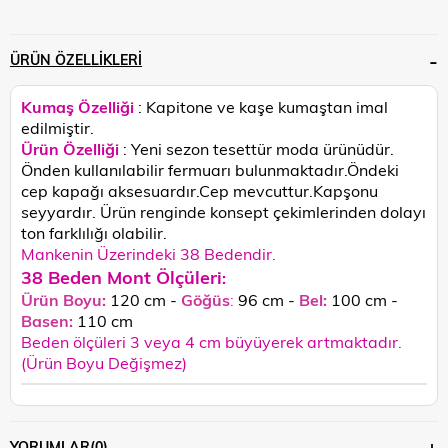
ÜRÜN ÖZELLIKLERI
Kumaş Özelliği
: Kapitone ve kaşe kumaştan imal
edilmiştir.
Ürün Özelliği
: Yeni sezon tesettür moda ürünüdür.
Önden kullanılabilir fermuarı bulunmaktadır.Öndeki
cep kapağı aksesuardır.Cep mevcuttur.Kapşonu
seyyardır.
Ürün renginde konsept çekimlerinden dolayı
ton farklılığı olabilir.
Mankenin Üzerindeki 38 Bedendir.
38 Beden Mont Ölçüleri
:
Ürün Boyu:
120 cm -
Göğüs
:
96 cm -
Bel:
100 cm -
Basen:
110
cm
Beden ölçüleri 3 veya 4 cm büyüyerek artmaktadır.
(Ürün Boyu Değişmez)
YORUMLAR
(0)