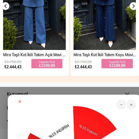
Mira Taşlı Kot İkili Takım Açık Mavi 19286
Mira Taşlı Kot İkili Takım Koyu Mavi 19286
₺2.750,00
₺2.750,00
Sepette %10
Sepette %10
₺2199,99
₺2199,99
₺2.444,43
₺2.444,43
Kurumsal
−
×
Müşteri İlişkileri
Yardım