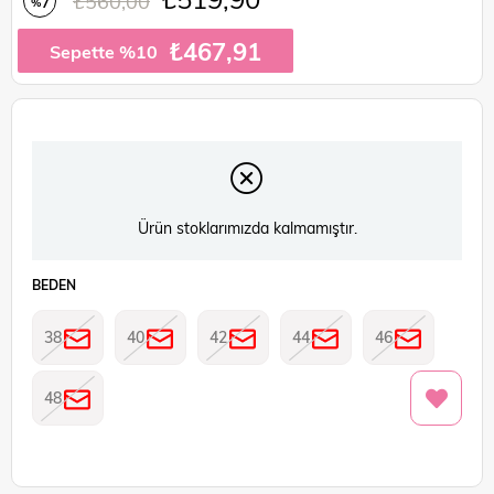
₺560,00
7
%
İndirim
₺467,91
Sepette %10
Ürün stoklarımızda kalmamıştır.
BEDEN
38
40
42
44
46
48