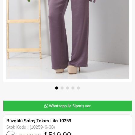
Whatsapp İle Sipariş ver
Büzgülü Salaş Takım Lila 10259
Stok Kodu
(10259-6-38)
₺519,90