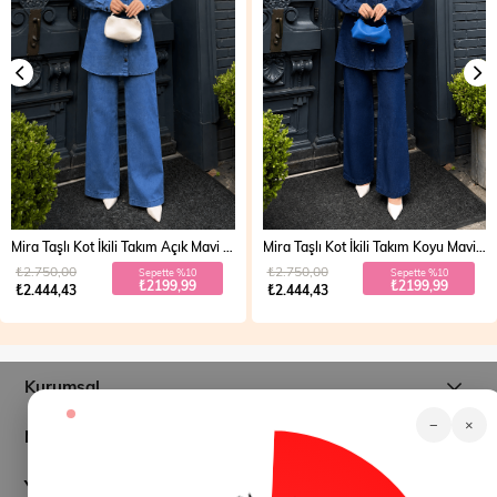
Mira Taşlı Kot İkili Takım Açık Mavi 19286
Mira Taşlı Kot İkili Takım Koyu Mavi 19286
₺2.750,00
₺2.750,00
Sepette %10
Sepette %10
₺2199,99
₺2199,99
₺2.444,43
₺2.444,43
Kurumsal
−
×
Müşteri İlişkileri
Yardım