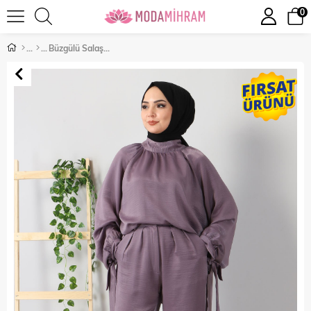
0
Büzgülü Salaş Takım Lila 10259