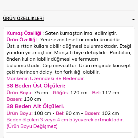
ÜRÜN ÖZELLIKLERI
Kumaş Özelliği
: Saten kumaştan imal edilmiştir.
Ürün Özelliği
: Yeni sezon tesettür moda ürünüdür.
Üst, sırttan kullanılabilir düğmesi bulunmaktadır. Eteği
yandan yırtmaçlıdır. Manşeti biye detaylıdır. Pantolon,
önden kullanılabilir düğmesi ve fermuarı
bulunmaktadır. Cep mevcuttur.
Ürün renginde konsept
çekimlerinden dolayı ton farklılığı olabilir.
Mankenin Üzerindeki 38 Bedendir.
38 Beden Üst Ölçüleri
:
Ürün Boyu:
75 cm -
Göğüs
:
120 cm -
Bel:
112 cm -
Basen:
130
cm
38 Beden Alt Ölçüleri
:
Ürün Boyu:
108 cm -
Bel
:
80 cm -
Basen
:
102 cm
Beden ölçüleri 3 veya 4 cm büyüyerek artmaktadır.
(Ürün Boyu Değişmez)