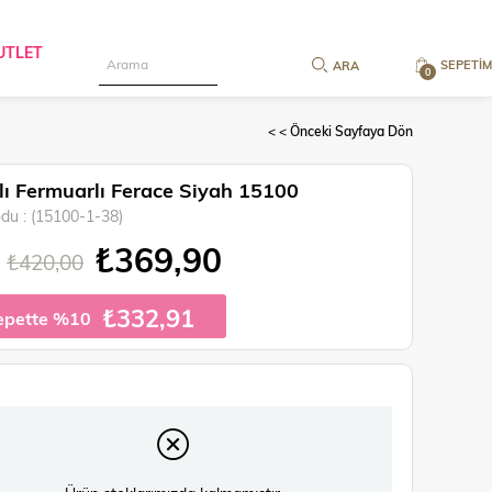
UTLET
SEPETIM
0
< < Önceki Sayfaya Dön
ı Fermuarlı Ferace Siyah 15100
odu
(15100-1-38)
₺369,90
₺420,00
₺332,91
epette %10