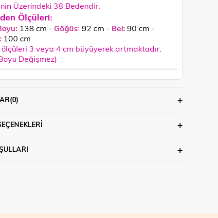
in Üzerindeki 38 Bedendir.
den Ölçüleri
:
Boyu:
138 cm -
Göğüs
:
92 cm -
Bel:
90 cm -
:
100
cm
ölçüleri 3 veya 4 cm büyüyerek artmaktadır.
 Boyu Değişmez)
AR
(0)
SEÇENEKLERI
ŞULLARI