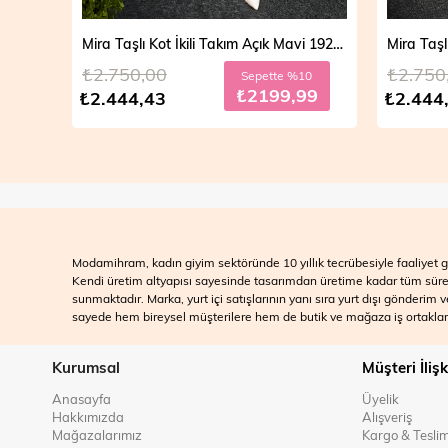
Mira Taşlı Kot İkili Takım Açık Mavi 19286
Mira Taşlı Kot İkili Takım Koyu Mavi 19286
₺2.750,00
₺2.700
10
Sepette %10
99
₺2199,99
₺2.444,43
₺2.499
Modamihram, kadın giyim sektöründe 10 yıllık tecrübesiyle faaliyet gö
Kendi üretim altyapısı sayesinde tasarımdan üretime kadar tüm süreçle
sunmaktadır. Marka, yurt içi satışlarının yanı sıra yurt dışı gönderim
sayede hem bireysel müşterilere hem de butik ve mağaza iş ortakları
Kurumsal
Müşteri İlişk
Anasayfa
Üyelik
Hakkımızda
Alışveriş
Mağazalarımız
Kargo & Tesli