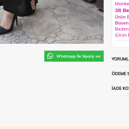
Manken
38 Be
Ürün 
Basen
Beden 
(Ürün
Whatsapp İle Sipariş ver
YORUML
ÖDEME 
İADE KO