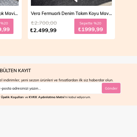
Vera Fermuarlı Denim Takım Koyu Mavi 19298
Mila Çift Düğmeli Kot Trençkot Açık Mavi 19290
₺4.700,00
₺4.7
e %20
Sepette %30
9,99
₺2799,99
₺3.999,99
₺3.9
BÜLTEN KAYIT
l indirimler, yeni sezon ürünleri ve fırsatlardan ilk siz haberdar olun.
Gönder
Üyelik Koşulları
ve
KVKK Aydınlatma Metni
'ni kabul ediyorum.