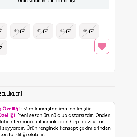
Ürün stoklarımızda kalmamıştır.
40
42
44
46
ELLIKLERI
 Özelliği
: Mira
kumaştan imal edilmiştir.
zelliği
:
Yeni sezon ürünü olup astarsızdır. Önden
ılabilir fermuarı bulunmaktadır. Cep mevcuttur.
 seyyardır.
Ürün renginde konsept çekimlerinden
ton farklılığı olabilir.