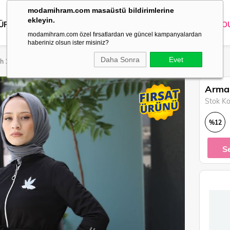
modamihram.com masaüstü bildirimlerine
ekleyin.
 ÜRÜNLER
DIŞ GİYİM
GİYİM
ABİYE
KOMBİN
TRİKO
O
modamihram.com özel fırsatlardan ve güncel kampanyalardan
haberiniz olsun ister misiniz?
Daha Sonra
Evet
ah 15100
Armal
Stok K
%
12
İndirim
S