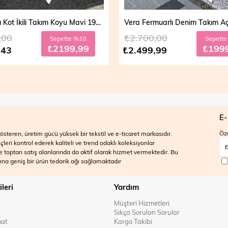
Vera Fermuarlı Denim Takım Açık Mavi 19298
,00
₺2.700,00
Sepette %20
Sepett
₺1999,99
₺199
,99
₺2.499,99
E-
Öze
steren, üretim gücü yüksek bir tekstil ve e-ticaret markasıdır.
ri kontrol ederek kaliteli ve trend odaklı koleksiyonlar
 ve toptan satış alanlarında da aktif olarak hizmet vermektedir. Bu
na geniş bir ürün tedarik ağı sağlamaktadır
ileri
Yardım
Müşteri Hizmetleri
Sıkça Sorulan Sorular
mat
Kargo Takibi