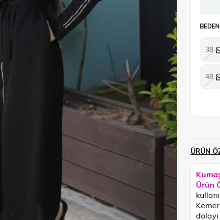
BEDEN
38
48
ÜRÜN ÖZ
Kumaş
Ürün Ö
kullan
Kemeri
dolayı 