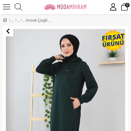
0
Armalı Çizgili Elbise Zümrüt 12100