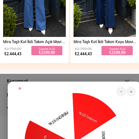
Mira Taşlı Kot İkili Takım Açık Mavi 19286
Mira Taşlı Kot İkili Takım Koyu Mavi 19286
₺2.750,00
₺2.750,00
Sepette %10
Sepette %10
₺2199,99
₺2199,99
₺2.444,43
₺2.444,43
Kurumsal
−
×
Müşteri İlişkileri
Yardım
© 2026
modamihram.com
- Tüm Hakları Saklıdır.