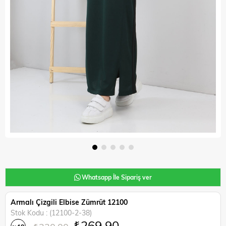
Whatsapp İle Sipariş ver
Armalı Çizgili Elbise Zümrüt 12100
Stok Kodu
(12100-2-38)
₺269,90