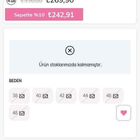
₺330,00
18
%
İndirim
₺242,91
Sepette %10
Ürün stoklarımızda kalmamıştır.
BEDEN
38
40
42
44
46
48