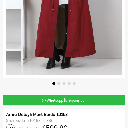
Whatsapp İle Sipariş ver
Arma Detaylı Mont Bordo 10193
Stok Kodu
(10193-2-38)
₺599,90