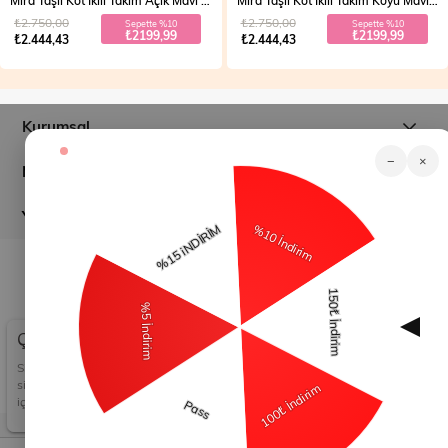
Mira Taşlı Kot İkili Takım Açık Mavi 19286
Mira Taşlı Kot İkili Takım Koyu Mavi 19286
₺2.750,00
₺2.750,00
Sepette %10
Sepette %10
₺2199,99
₺2199,99
₺2.444,43
₺2.444,43
Kurumsal
−
×
Müşteri İlişkileri
Yardım
© 2026
modamihram.com
- Tüm Hakları Saklıdır.
Çerez Kullanımı
Sizlere en iyi alışveriş deneyimini sunabilmek adına
sitemizde çerezler(cookies) kullanmaktayız. Detaylı bilgi
için Kvkk sözleşmesini inceleyebilirsiniz.