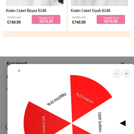
Kadın Ceket Siyah 6146
Kadın Ceket Kahverengi 6146
₺880,00
₺880,00
Sepette %10
Sepette %10
₺674,99
₺674,99
₺749,99
₺749,99
Kurumsal
−
×
Müşteri İlişkileri
Yardım
© 2026
modamihram.com
- Tüm Hakları Saklıdır.
Çerez Kullanımı