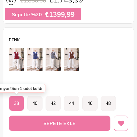
₺1.880,00
7
%
İndirim
₺1399,99
Sepette %20
niyor! Son 1 adet kaldı
BEDEN
38
40
42
44
46
48