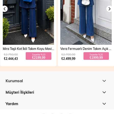
Mira Taşlı Kot İkili Takım Koyu Mavi 19286
Vera Fermuarlı Denim Takım Açık Mavi 19298
₺2.750,00
₺2.700,00
Sepette %10
Sepette %20
₺2199,99
₺1999,99
₺2.444,43
₺2.499,99
Kurumsal
Müşteri İlişkileri
Yardım