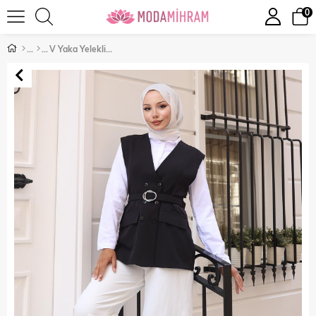
0
V Yaka Yelekli Takım Siyah 19254