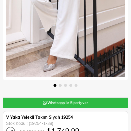
Whatsapp İle Sipariş ver
V Yaka Yelekli Takım Siyah 19254
Stok Kodu
(19254-1-38)
₺1.749,99