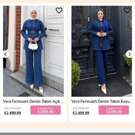
Vera Fermuarlı Denim Takım Açık Mavi 19298
Vera Fermuarlı Denim Takım Koyu Mavi 19298
₺2.700,00
₺2.700,00
Sepette %20
Sepette %20
₺1999,99
₺1999,99
₺2.499,99
₺2.499,99