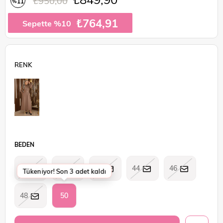
₺950,00
11
%
İndirim
₺764,91
Sepette %10
BEDEN
38
40
42
44
46
Tükeniyor! Son 3 adet kaldı
48
50