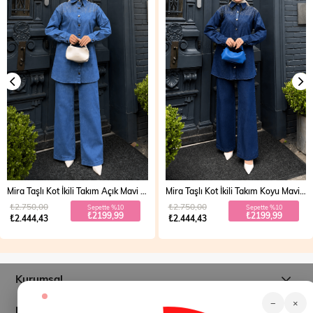
Mira Taşlı Kot İkili Takım Açık Mavi 19286
Mira Taşlı Kot İkili Takım Koyu Mavi 19286
₺2.750,00
₺2.750,00
Sepette %10
Sepette %10
₺2199,99
₺2199,99
₺2.444,43
₺2.444,43
Kurumsal
−
×
Müşteri İlişkileri