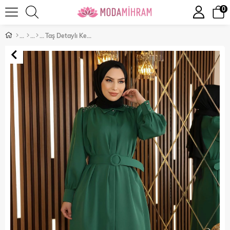
0
Taş Detaylı Kemerli Elbise Zümrüt 19115