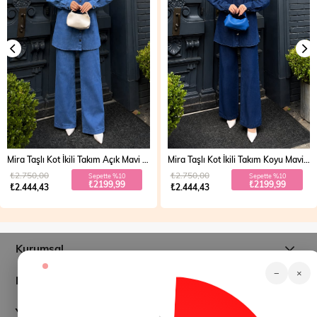
Mira Taşlı Kot İkili Takım Açık Mavi 19286
Mira Taşlı Kot İkili Takım Koyu Mavi 19286
₺2.750,00
₺2.750,00
Sepette %10
Sepette %10
₺2199,99
₺2199,99
₺2.444,43
₺2.444,43
Kurumsal
−
×
Müşteri İlişkileri
Yardım