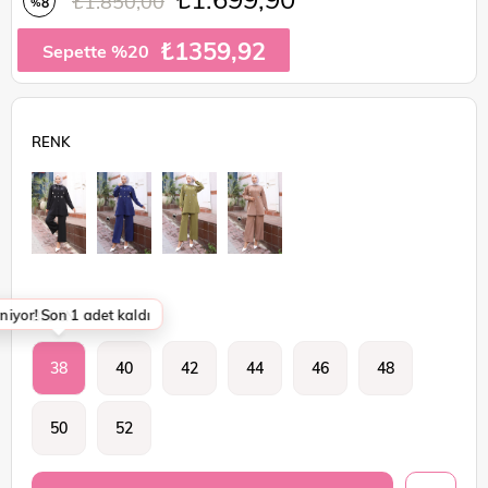
₺1.850,00
8
%
İndirim
₺1359,92
Sepette %20
niyor! Son 1 adet kaldı
BEDEN
38
40
42
44
46
48
50
52