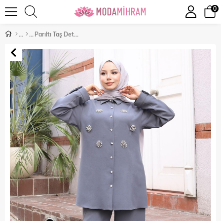
0
Parıltı Taş Detaylı Takım Gri 19264