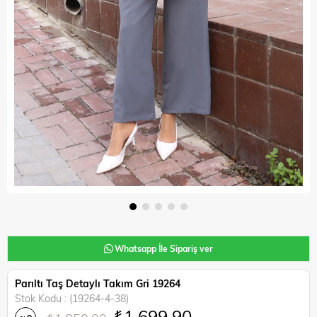
Whatsapp İle Sipariş ver
Parıltı Taş Detaylı Takım Gri 19264
Stok Kodu
(19264-4-38)
₺1.699,90