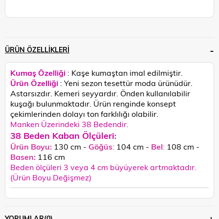
ÜRÜN ÖZELLIKLERI
Kumaş Özelliği
: Kaşe kumaştan imal edilmiştir.
Ürün Özelliği
: Yeni sezon tesettür moda ürünüdür.
Astarsızdır. Kemeri seyyardır. Önden kullanılabilir
kuşağı bulunmaktadır. Ü
rün renginde konsept
çekimlerinden dolayı ton farklılığı olabilir.
Manken Üzerindeki 38 Bedendir.
38 Beden Kaban Ölçüleri
:
Ürün Boyu:
130 cm -
Göğüs
:
104 cm -
Bel
:
108 cm -
Basen:
116
cm
Beden ölçüleri 3 veya 4 cm büyüyerek artmaktadır.
(Ürün Boyu Değişmez)
YORUMLAR
(0)