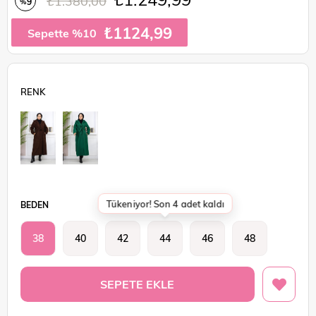
₺1.380,00
9
%
İndirim
₺1124,99
Sepette %10
Tükeniyor! Son 4 adet kaldı
BEDEN
38
40
42
44
46
48