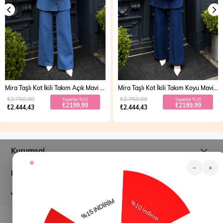
Mira Taşlı Kot İkili Takım Açık Mavi 19286
Mira Taşlı Kot İkili Takım Koyu Mavi 19286
₺2.750,00
₺2.750,00
Sepette %10
Sepette %10
₺2199,99
₺2199,99
₺2.444,43
₺2.444,43
Kurumsal
−
×
Müşteri İlişkileri
Yardım