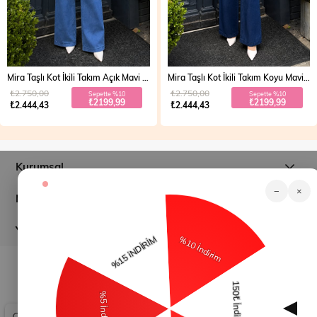
Mira Taşlı Kot İkili Takım Açık Mavi 19286
Mira Taşlı Kot İkili Takım Koyu Mavi 19286
₺2.750,00
₺2.750,00
Sepette %10
Sepette %10
₺2199,99
₺2199,99
₺2.444,43
₺2.444,43
Kurumsal
−
×
Müşteri İlişkileri
Yardım
© 2026
modamihram.com
- Tüm Hakları Saklıdır.
Çerez Kullanımı