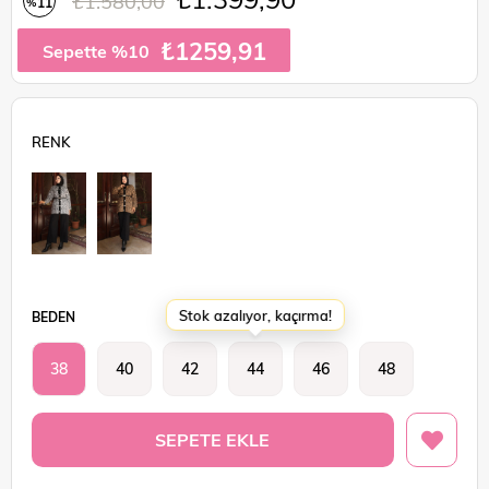
₺1.580,00
11
%
İndirim
₺1259,91
Sepette %10
Stok azalıyor, kaçırma!
BEDEN
38
40
42
44
46
48