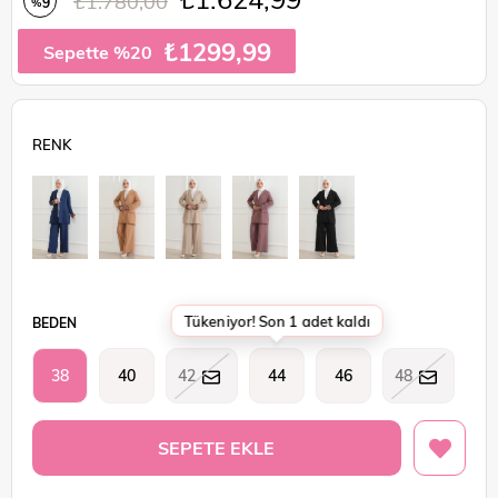
₺1.780,00
9
%
İndirim
₺1299,99
Sepette %20
Tükeniyor! Son 1 adet kaldı
BEDEN
38
40
42
44
46
48