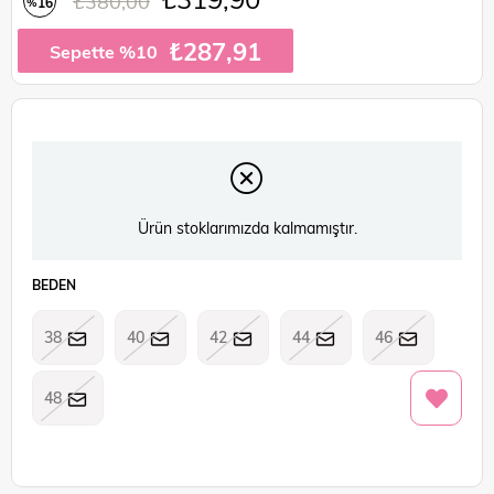
₺380,00
16
%
İndirim
₺287,91
Sepette %10
Ürün stoklarımızda kalmamıştır.
BEDEN
38
40
42
44
46
48