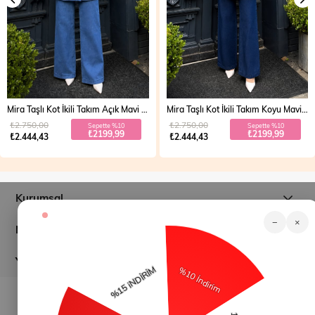
Mira Taşlı Kot İkili Takım Açık Mavi 19286
Mira Taşlı Kot İkili Takım Koyu Mavi 19286
₺2.750,00
₺2.750,00
Sepette %10
Sepette %10
₺2199,99
₺2199,99
₺2.444,43
₺2.444,43
Kurumsal
−
×
Müşteri İlişkileri
Yardım