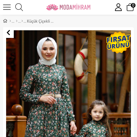
0
Küçük Çiçekli Anne Elbise Haki 10479-6