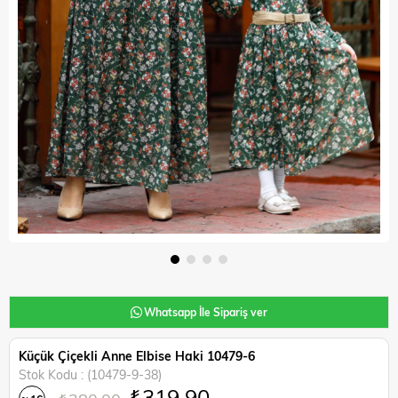
Whatsapp İle Sipariş ver
Küçük Çiçekli Anne Elbise Haki 10479-6
Stok Kodu
(10479-9-38)
₺319,90