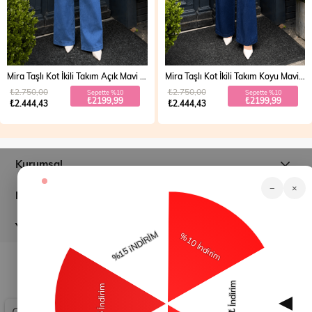
Mira Taşlı Kot İkili Takım Açık Mavi 19286
Mira Taşlı Kot İkili Takım Koyu Mavi 19286
₺2.750,00
₺2.750,00
Sepette %10
Sepette %10
₺2199,99
₺2199,99
₺2.444,43
₺2.444,43
Kurumsal
−
×
Müşteri İlişkileri
Yardım
© 2026
modamihram.com
- Tüm Hakları Saklıdır.
Çerez Kullanımı