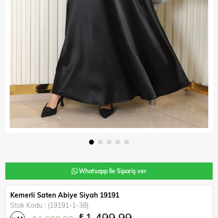
Whatsapp İle Sipariş ver
Kemerli Saten Abiye Siyah 19191
Stok Kodu
(19191-1-38)
₺1.499,99