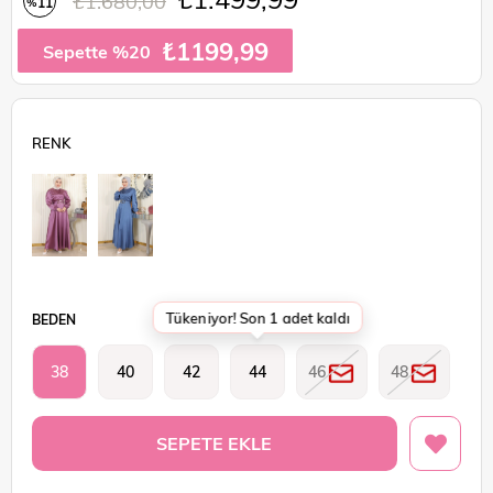
₺1.680,00
11
%
İndirim
₺1199,99
Sepette %20
Tükeniyor! Son 1 adet kaldı
BEDEN
38
40
42
44
46
48