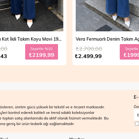
Vera Fermuarlı Denim Takım Açık Mavi 19298
,00
₺2.700,00
Sepette %20
Sepett
₺1999,99
₺199
,99
₺2.499,99
E-
Öze
steren, üretim gücü yüksek bir tekstil ve e-ticaret markasıdır.
ri kontrol ederek kaliteli ve trend odaklı koleksiyonlar
 ve toptan satış alanlarında da aktif olarak hizmet vermektedir. Bu
na geniş bir ürün tedarik ağı sağlamaktadır