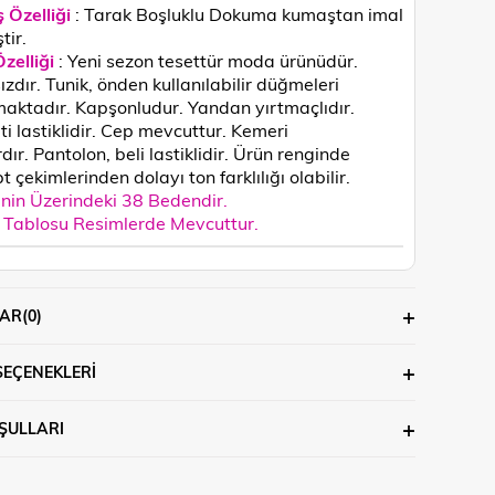
 Özelliği
: Tarak Boşluklu Dokuma kumaştan imal
tir.
zelliği
: Yeni sezon tesettür moda ürünüdür.
ızdır. Tunik, önden kullanılabilir düğmeleri
maktadır.
Kapşonludur.
Yandan yırtmaçlıdır.
i lastiklidir. Cep mevcuttur. Kemeri
ır. Pantolon, beli lastiklidir.
Ürün renginde
 çekimlerinden dolayı ton farklılığı olabilir.
in Üzerindeki 38 Bedendir.
Tablosu Resimlerde Mevcuttur.
AR
(0)
SEÇENEKLERI
ŞULLARI