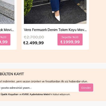
Vera Fermuarlı Denim Takım Koyu Mavi 19298
Mila Çift Düğmeli Kot Trençkot Açık Mavi 19290
₺4.700,00
₺4.7
e %20
Sepette %30
9,99
₺2799,99
₺3.999,99
₺3.9
BÜLTEN KAYIT
l indirimler, yeni sezon ürünleri ve fırsatlardan ilk siz haberdar olun.
Gönder
Üyelik Koşulları
ve
KVKK Aydınlatma Metni
'ni kabul ediyorum.