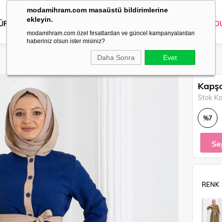
modamihram.com masaüstü bildirimlerine
ekleyin.
 ÜRÜNLER
DIŞ GİYİM
GİYİM
ABİYE
KOMBİN
TRİKO
O
modamihram.com özel fırsatlardan ve güncel kampanyalardan
haberiniz olsun ister misiniz?
Daha Sonra
Evet
Kapşo
Stok K
%
7
İndirim
Se