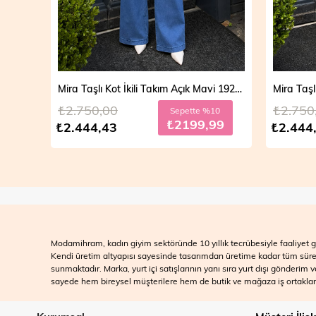
Mira Taşlı Kot İkili Takım Açık Mavi 19286
Mira Taşlı Kot İkili Takım Koyu Mavi 19286
₺2.750,00
₺2.700
10
Sepette %10
99
₺2199,99
₺2.444,43
₺2.499
Modamihram, kadın giyim sektöründe 10 yıllık tecrübesiyle faaliyet gö
Kendi üretim altyapısı sayesinde tasarımdan üretime kadar tüm süreçle
sunmaktadır. Marka, yurt içi satışlarının yanı sıra yurt dışı gönderim
sayede hem bireysel müşterilere hem de butik ve mağaza iş ortakları