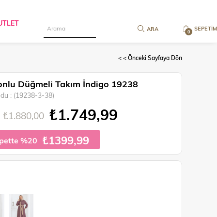
UTLET
SEPETIM
0
< < Önceki Sayfaya Dön
nlu Düğmeli Takım İndigo 19238
odu
(19238-3-38)
₺1.749,99
₺1.880,00
₺1399,99
pette %20