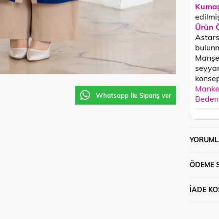
Kumaş
edilmiş
Ürün Ö
Astars
bulun
Manşet
seyyard
konsept
Manken
Whatsapp İle Sipariş ver
Beden 
YORUML
ÖDEME 
İADE KO