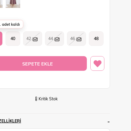
 adet kaldı
40
42
44
46
48
Kritik Stok
ELLIKLERI