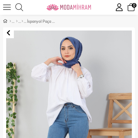
0
İspanyol Paça Kot Pantolon Açık Kot 6005