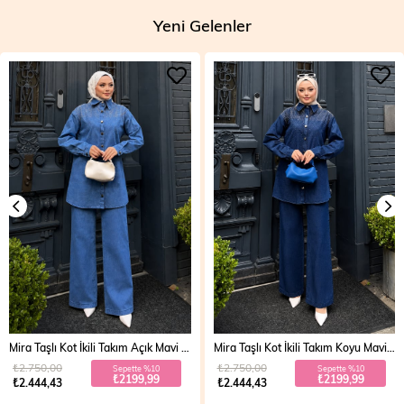
Yeni Gelenler
Mira Taşlı Kot İkili Takım Açık Mavi 19286
Mira Taşlı Kot İkili Takım Koyu Mavi 19286
₺2.750,00
₺2.750,00
Sepette %10
Sepette %10
₺2199,99
₺2199,99
₺2.444,43
₺2.444,43