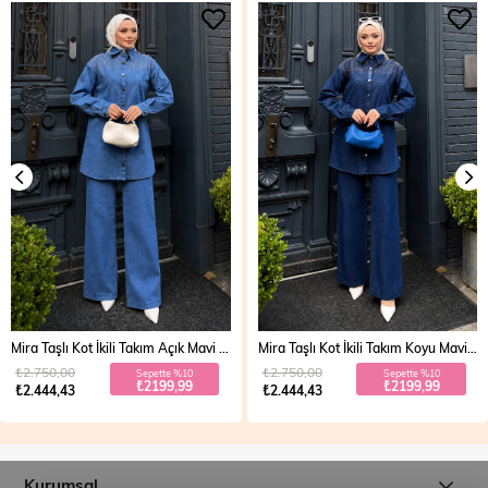
Mira Taşlı Kot İkili Takım Açık Mavi 19286
Mira Taşlı Kot İkili Takım Koyu Mavi 19286
₺2.750,00
₺2.750,00
Sepette %10
Sepette %10
₺2199,99
₺2199,99
₺2.444,43
₺2.444,43
Kurumsal