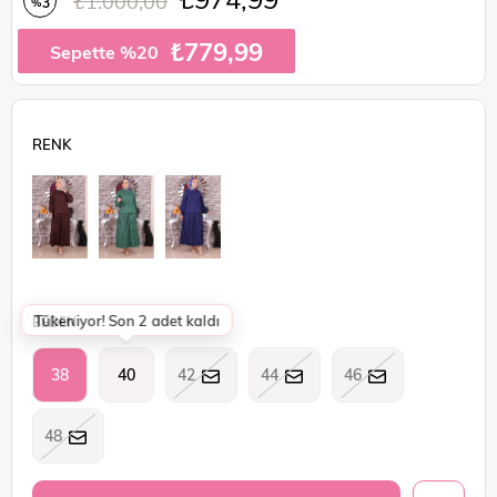
₺1.000,00
3
%
İndirim
₺779,99
Sepette %20
Tükeniyor! Son 2 adet kaldı
BEDEN
38
40
42
44
46
48