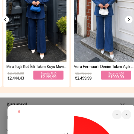
Mira Taşlı Kot İkili Takım Koyu Mavi 19286
Vera Fermuarlı Denim Takım Açık Mavi 19298
₺2.750,00
₺2.700,00
Sepette %10
Sepette %20
₺2199,99
₺1999,99
₺2.444,43
₺2.499,99
Kurumsal
−
×
Müşteri İlişkileri
Yardım