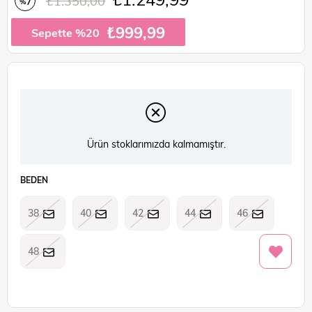
₺1.350,00
7
%
İndirim
₺999,99
Sepette %20
Ürün stoklarımızda kalmamıştır.
BEDEN
38
40
42
44
46
48