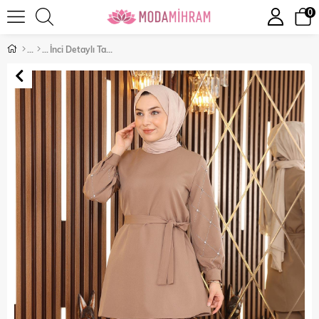
0
İnci Detaylı Takım Vizon 19120