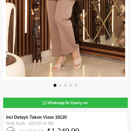
Whatsapp İle Sipariş ver
İnci Detaylı Takım Vizon 19120
Stok Kodu
(19120-4-38)
₺1.249,99