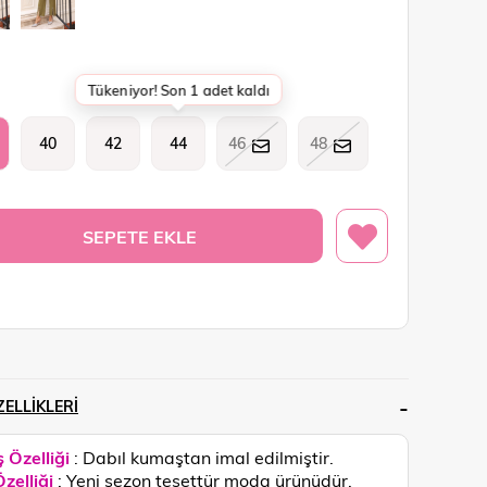
Tükeniyor! Son 1 adet kaldı
40
42
44
46
48
ELLIKLERI
 Özelliği
: Dabıl kumaştan imal edilmiştir.
zelliği
: Yeni sezon tesettür moda ürünüdür.