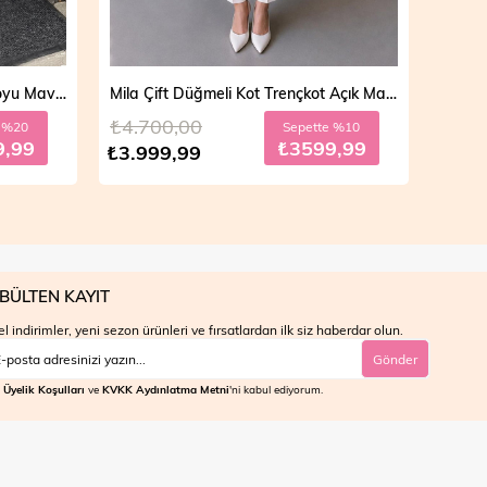
Vera Fermuarlı Denim Takım Koyu Mavi 19298
Mila Çift Düğmeli Kot Trençkot Açık Mavi 19290
₺4.700,00
₺4.7
e %20
Sepette %10
9,99
₺3599,99
₺3.999,99
₺3.9
BÜLTEN KAYIT
l indirimler, yeni sezon ürünleri ve fırsatlardan ilk siz haberdar olun.
Gönder
Üyelik Koşulları
ve
KVKK Aydınlatma Metni
'ni kabul ediyorum.