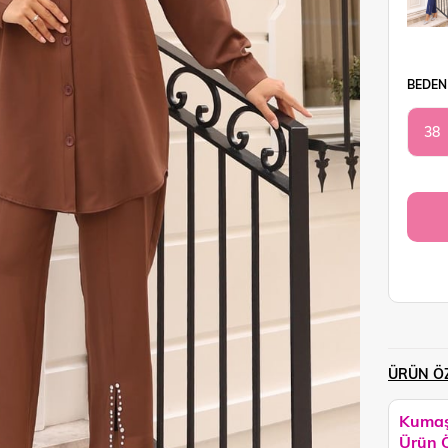
BEDEN
38
ÜRÜN ÖZ
Kumaş
Ürün Ö