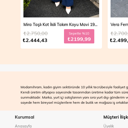
Mira Taşlı Kot İkili Takım Açık Mavi 19286
Mira Taşlı Kot İkili Takım Koyu Mavi 19286
₺2.750,00
₺2.700
10
Sepette %10
99
₺2199,99
₺2.444,43
₺2.499
Modamihram, kadın giyim sektöründe 10 yıllık tecrübesiyle faaliyet gö
Kendi üretim altyapısı sayesinde tasarımdan üretime kadar tüm süreçle
sunmaktadır. Marka, yurt içi satışlarının yanı sıra yurt dışı gönderim
sayede hem bireysel müşterilere hem de butik ve mağaza iş ortakları
Kurumsal
Müşteri İlişk
Anasayfa
Üyelik