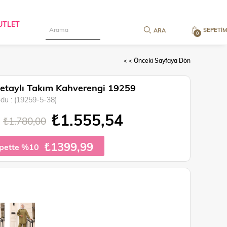
UTLET
SEPETIM
0
< < Önceki Sayfaya Dön
Detaylı Takım Kahverengi 19259
odu
(19259-5-38)
₺1.555,54
₺1.780,00
₺1399,99
pette %10