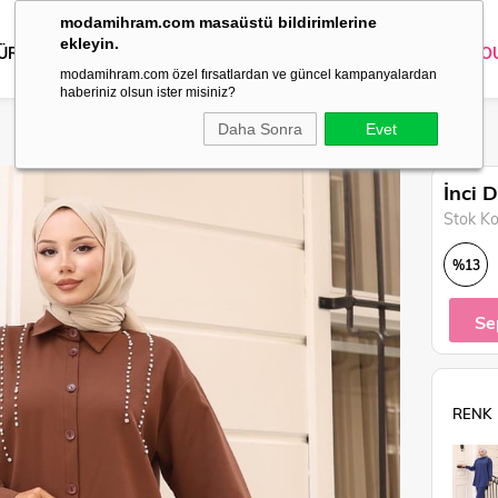
modamihram.com masaüstü bildirimlerine
ekleyin.
 ÜRÜNLER
DIŞ GİYİM
GİYİM
ABİYE
KOMBİN
TRİKO
O
modamihram.com özel fırsatlardan ve güncel kampanyalardan
haberiniz olsun ister misiniz?
Daha Sonra
Evet
İnci 
Stok K
%
13
İndirim
Se