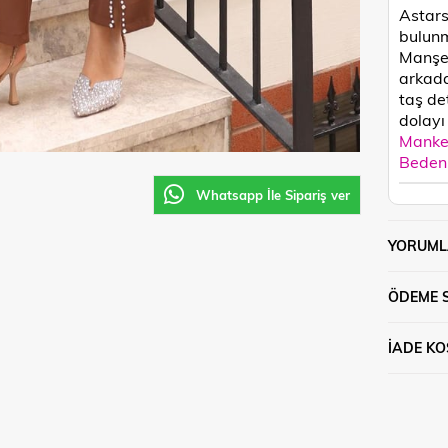
Astars
bulunm
Manşet
arkada
taş de
dolayı 
Manken
Beden 
Whatsapp İle Sipariş ver
YORUML
ÖDEME 
İADE KO