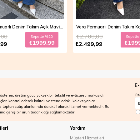
Vera Fermuarlı Denim Takım Açık Mavi 19298
,00
₺2.700,00
Sepette %20
Sepett
₺1999,99
₺199
,99
₺2.499,99
E-
Öze
steren, üretim gücü yüksek bir tekstil ve e-ticaret markasıdır.
ri kontrol ederek kaliteli ve trend odaklı koleksiyonlar
 ve toptan satış alanlarında da aktif olarak hizmet vermektedir. Bu
na geniş bir ürün tedarik ağı sağlamaktadır
ileri
Yardım
Müşteri Hizmetleri