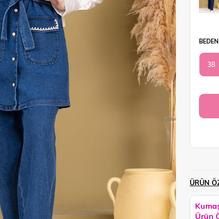
BEDEN
38
ÜRÜN ÖZ
Kumaş
Ürün Ö