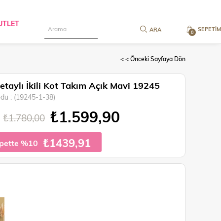
UTLET
SEPETIM
0
< < Önceki Sayfaya Dön
Detaylı İkili Kot Takım Açık Mavi 19245
odu
(19245-1-38)
₺1.599,90
₺1.780,00
₺1439,91
pette %10