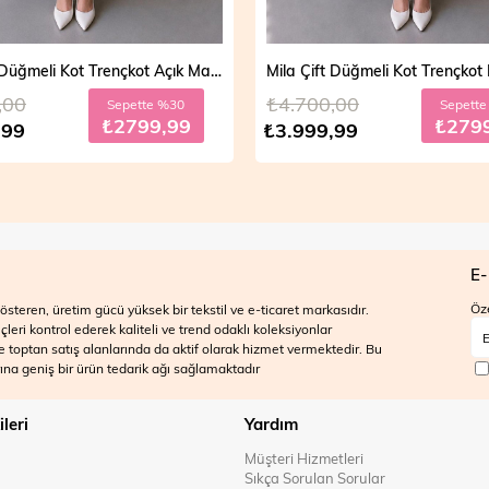
Mila Çift Düğmeli Kot Trençkot Açık Mavi 19290
,00
₺4.700,00
Sepette %30
Sepett
₺2799,99
₺279
,99
₺3.999,99
E-
Öze
steren, üretim gücü yüksek bir tekstil ve e-ticaret markasıdır.
ri kontrol ederek kaliteli ve trend odaklı koleksiyonlar
 ve toptan satış alanlarında da aktif olarak hizmet vermektedir. Bu
na geniş bir ürün tedarik ağı sağlamaktadır
ileri
Yardım
Müşteri Hizmetleri
Sıkça Sorulan Sorular