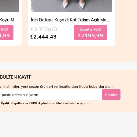
Mila Çift Düğmeli Kot Trençkot Koyu Mavi 19290
İnci Detaylı Kuşaklı Kot Takım Açık Mavi 6166
₺2.750,00
₺2.7
e %30
Sepette %10
9,99
₺2199,99
₺2.444,43
₺2.4
BÜLTEN KAYIT
l indirimler, yeni sezon ürünleri ve fırsatlardan ilk siz haberdar olun.
Gönder
Üyelik Koşulları
ve
KVKK Aydınlatma Metni
'ni kabul ediyorum.