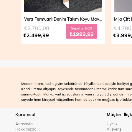
Vera Fermuarlı Denim Takım Açık Mavi 19298
Vera Fermuarlı Denim Takım Koyu Mavi 19298
₺2.700,00
₺4.700
20
Sepette %20
99
₺1999,99
₺2.499,99
₺3.999
Modamihram, kadın giyim sektöründe 10 yıllık tecrübesiyle faaliyet gö
Kendi üretim altyapısı sayesinde tasarımdan üretime kadar tüm süreçle
sunmaktadır. Marka, yurt içi satışlarının yanı sıra yurt dışı gönderim
sayede hem bireysel müşterilere hem de butik ve mağaza iş ortakları
Kurumsal
Müşteri İlişk
Anasayfa
Üyelik
Hakkımızda
Alışveriş