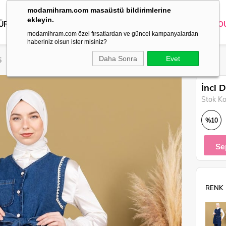
modamihram.com masaüstü bildirimlerine
ekleyin.
 ÜRÜNLER
DIŞ GİYİM
GİYİM
ABİYE
KOMBİN
TRİKO
O
modamihram.com özel fırsatlardan ve güncel kampanyalardan
haberiniz olsun ister misiniz?
Daha Sonra
Evet
5
İnci 
Stok K
%
10
İndirim
Se