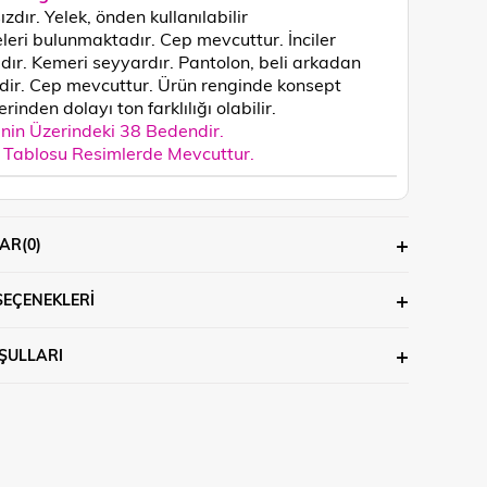
ızdır. Yelek, önden
kullanılabilir
eri bulunmaktadır. Cep mevcuttur. İnciler
ır. Kemeri seyyardır. Pantolon, beli arkadan
lidir. Cep mevcuttur.
Ürün renginde konsept
rinden dolayı ton farklılığı olabilir.
in Üzerindeki 38 Bedendir.
Tablosu Resimlerde Mevcuttur.
AR
(0)
SEÇENEKLERI
ŞULLARI