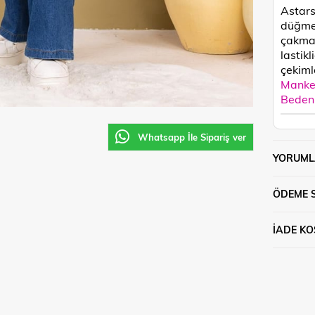
Astars
düğmel
çakmad
lastik
çekimle
Manken
Beden 
Whatsapp İle Sipariş ver
YORUML
ÖDEME 
İADE KO