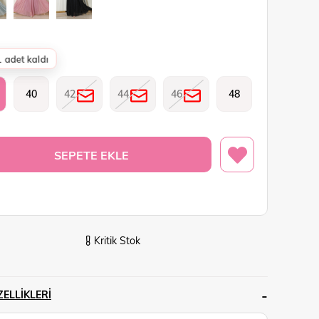
 adet kaldı
40
42
44
46
48
Kritik Stok
ELLIKLERI