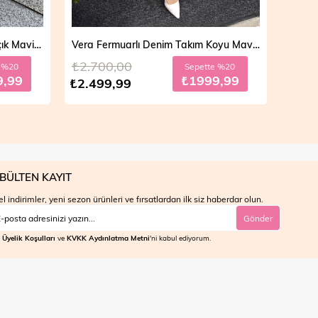
Vera Fermuarlı Denim Takım Koyu Mavi 19298
Mila Çift Düğmeli Kot Trençkot Açık Mavi 19290
₺4.700,00
₺4.7
e %20
Sepette %10
9,99
₺3599,99
₺3.999,99
₺3.9
BÜLTEN KAYIT
l indirimler, yeni sezon ürünleri ve fırsatlardan ilk siz haberdar olun.
Gönder
Üyelik Koşulları
ve
KVKK Aydınlatma Metni
'ni kabul ediyorum.