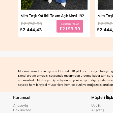
Mira Taşlı Kot İkili Takım Açık Mavi 19286
Mira Taşlı Kot İkili Takım Koyu Mavi 19286
₺2.750,00
₺2.700
10
Sepette %10
99
₺2199,99
₺2.444,43
₺2.499
Modamihram, kadın giyim sektöründe 10 yıllık tecrübesiyle faaliyet gö
Kendi üretim altyapısı sayesinde tasarımdan üretime kadar tüm süreçle
sunmaktadır. Marka, yurt içi satışlarının yanı sıra yurt dışı gönderim
sayede hem bireysel müşterilere hem de butik ve mağaza iş ortakları
Kurumsal
Müşteri İlişk
Anasayfa
Üyelik
Hakkımızda
Alışveriş