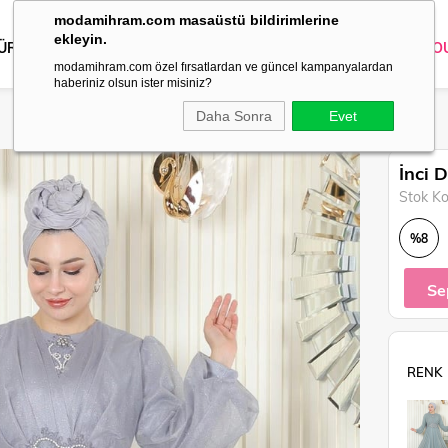
modamihram.com masaüstü bildirimlerine
ekleyin.
 ÜRÜNLER
DIŞ GİYİM
GİYİM
ABİYE
KOMBİN
TRİKO
O
modamihram.com özel fırsatlardan ve güncel kampanyalardan
haberiniz olsun ister misiniz?
Daha Sonra
Evet
İnci 
Stok K
%
8
İndirim
Se