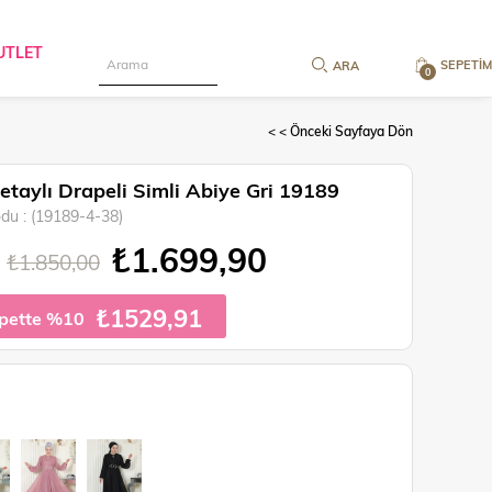
UTLET
SEPETIM
0
< < Önceki Sayfaya Dön
Detaylı Drapeli Simli Abiye Gri 19189
odu
(19189-4-38)
₺1.699,90
₺1.850,00
₺1529,91
pette %10