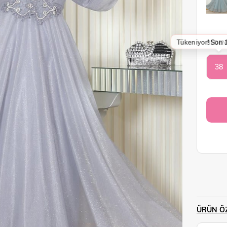
Tükeniyor! Son 1
BEDEN
38
ÜRÜN ÖZ