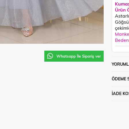
Kumaş
Ürün Ö
Astarl
Göğsü 
çekimle
Manken
Beden 
Whatsapp İle Sipariş ver
YORUML
ÖDEME 
İADE KO