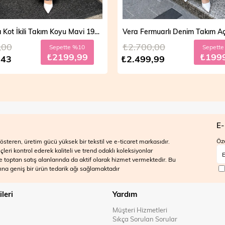
Vera Fermuarlı Denim Takım Açık Mavi 19298
,00
₺2.700,00
Sepette %20
Sepett
₺1999,99
₺199
,99
₺2.499,99
E-
Öze
steren, üretim gücü yüksek bir tekstil ve e-ticaret markasıdır.
ri kontrol ederek kaliteli ve trend odaklı koleksiyonlar
 ve toptan satış alanlarında da aktif olarak hizmet vermektedir. Bu
na geniş bir ürün tedarik ağı sağlamaktadır
ileri
Yardım
Müşteri Hizmetleri
Sıkça Sorulan Sorular