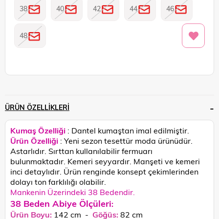
38
40
42
44
46
48
ÜRÜN ÖZELLIKLERI
Kumaş Özelliği
: Dantel kumaştan imal edilmiştir.
Ürün Özelliği
: Yeni sezon tesettür moda ürünüdür.
Astarlıdır. Sırttan kullanılabilir fermuarı
bulunmaktadır. Kemeri seyyardır. Manşeti ve kemeri
inci detaylıdır.
Ürün renginde konsept çekimlerinden
dolayı ton farklılığı olabilir.
Mankenin Üzerindeki 38 Bedendir.
38 Beden Abiye Ölçüleri
:
Ürün Boyu:
142 cm -
Göğüs:
82 cm