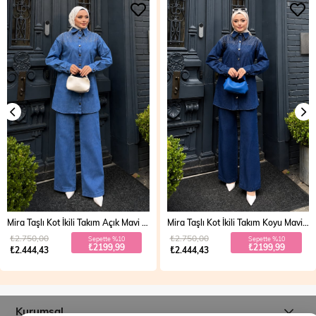
Mira Taşlı Kot İkili Takım Açık Mavi 19286
Mira Taşlı Kot İkili Takım Koyu Mavi 19286
₺2.750,00
₺2.750,00
Sepette %10
Sepette %10
₺2199,99
₺2199,99
₺2.444,43
₺2.444,43
Kurumsal