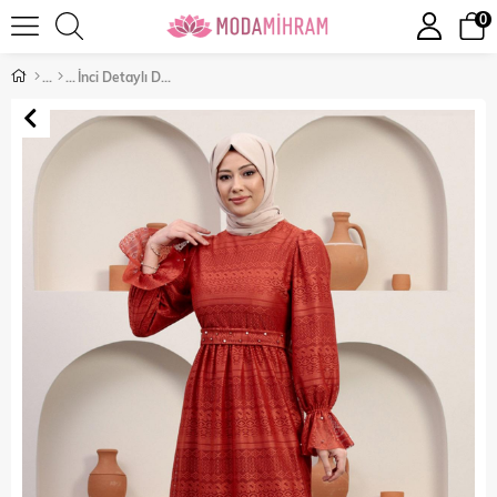
0
İnci Detaylı Dantel Abiye Kiremit 12239