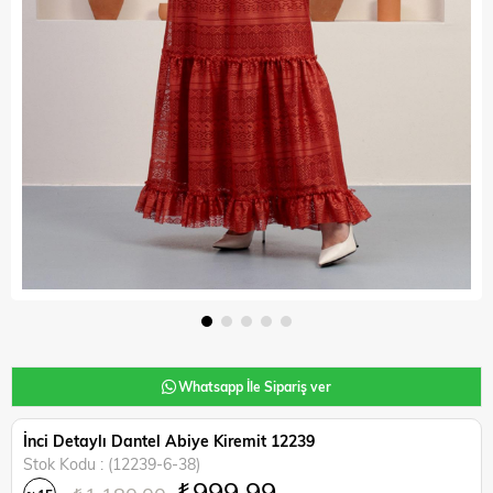
Whatsapp İle Sipariş ver
İnci Detaylı Dantel Abiye Kiremit 12239
Stok Kodu
(12239-6-38)
₺999,99