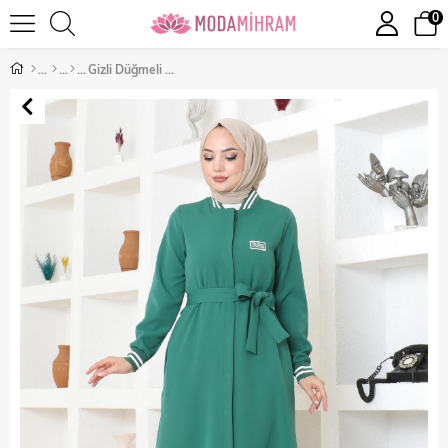
0
Gizli Düğmeli Ribanalı Ferace Zümrüt 19214