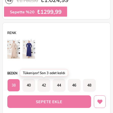
₺1.780,00
9
%
İndirim
₺1299,99
Sepette %20
Tükeniyor! Son 3 adet kaldı
BEDEN
38
40
42
44
46
48