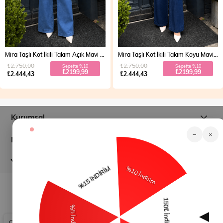
Mira Taşlı Kot İkili Takım Açık Mavi 19286
Mira Taşlı Kot İkili Takım Koyu Mavi 19286
₺2.750,00
₺2.750,00
Sepette %10
Sepette %10
₺2199,99
₺2199,99
₺2.444,43
₺2.444,43
Kurumsal
−
×
Müşteri İlişkileri
Yardım
© 2026
modamihram.com
- Tüm Hakları Saklıdır.
Çerez Kullanımı