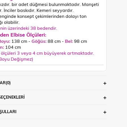
ızdır. bir adet düğmesi bulunmaktadır. Manşeti
ir. İnciler baskıdır. Kemeri seyyardır.
enginde konsept çekimlerinden dolayı ton
ğı olabilir.
in üzerindeki 38 bedendir.
den Elbise Ölçüleri
:
Boyu:
138 cm
-
Göğüs:
88 cm -
Bel:
98 cm
n:
104 cm
ölçüleri 3 veya 4 cm büyüyerek artmaktadır.
 Boyu Değişmez)
AR
(0)
SEÇENEKLERI
ŞULLARI