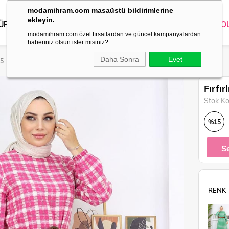
modamihram.com masaüstü bildirimlerine
ekleyin.
 ÜRÜNLER
DIŞ GİYİM
GİYİM
ABİYE
KOMBİN
TRİKO
O
modamihram.com özel fırsatlardan ve güncel kampanyalardan
haberiniz olsun ister misiniz?
Daha Sonra
Evet
65
Fırfı
Stok K
%
15
İndirim
S