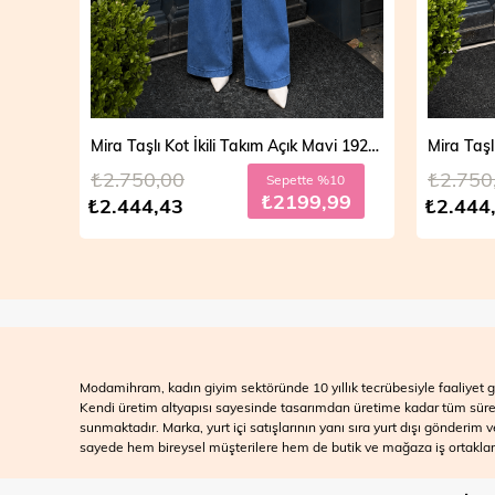
Mira Taşlı Kot İkili Takım Açık Mavi 19286
Mira Taşlı Kot İkili Takım Koyu Mavi 19286
₺2.750,00
₺2.700
10
Sepette %10
99
₺2199,99
₺2.444,43
₺2.499
Modamihram, kadın giyim sektöründe 10 yıllık tecrübesiyle faaliyet gö
Kendi üretim altyapısı sayesinde tasarımdan üretime kadar tüm süreçle
sunmaktadır. Marka, yurt içi satışlarının yanı sıra yurt dışı gönderim
sayede hem bireysel müşterilere hem de butik ve mağaza iş ortakları