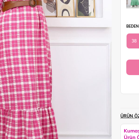
BEDEN
38
ÜRÜN ÖZ
Kumaş
Ürün Ö