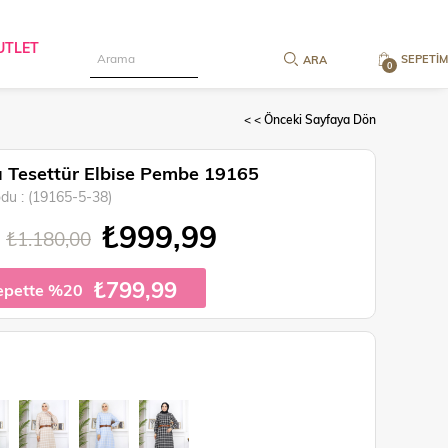
UTLET
SEPETIM
0
< < Önceki Sayfaya Dön
rlı Tesettür Elbise Pembe 19165
odu
(19165-5-38)
₺999,99
₺1.180,00
₺799,99
epette %20