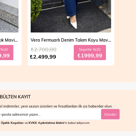
Vera Fermuarlı Denim Takım Koyu Mavi 19298
Mila Çift Düğmeli Kot Trençkot Açık Mavi 19290
₺4.700,00
₺4.7
e %20
Sepette %30
9,99
₺2799,99
₺3.999,99
₺3.9
BÜLTEN KAYIT
l indirimler, yeni sezon ürünleri ve fırsatlardan ilk siz haberdar olun.
Gönder
Üyelik Koşulları
ve
KVKK Aydınlatma Metni
'ni kabul ediyorum.