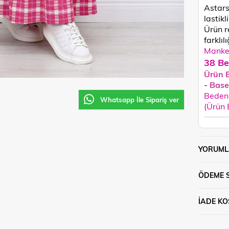
Astars
lastikl
Ürün
r
farklılı
Manken
38 Be
Ürün 
-
Base
Beden 
Whatsapp İle Sipariş ver
(Ürün
YORUML
ÖDEME 
İADE KO