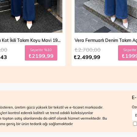
Vera Fermuarlı Denim Takım Açık Mavi 19298
,00
₺2.700,00
Sepette %20
Sepett
₺1999,99
₺199
,99
₺2.499,99
E-
Öze
steren, üretim gücü yüksek bir tekstil ve e-ticaret markasıdır.
ri kontrol ederek kaliteli ve trend odaklı koleksiyonlar
 ve toptan satış alanlarında da aktif olarak hizmet vermektedir. Bu
na geniş bir ürün tedarik ağı sağlamaktadır