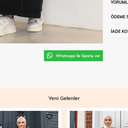
YORUML
ÖDEME 
İADE KO
Whatsapp İle Sipariş ver
Yeni Gelenler