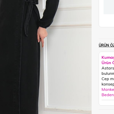
ÜRÜN ÖZ
Kumaş
Ürün Ö
Astarsı
bulunm
Cep me
konsept
Manken
Beden 