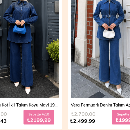
Vera Fermuarlı Denim Takım Açık Mavi 19298
,00
₺2.700,00
Sepette %20
Sepett
₺1999,99
₺199
,99
₺2.499,99