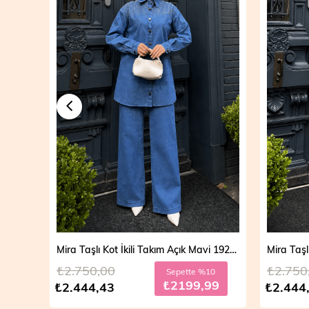
Mira Taşlı Kot İkili Takım Açık Mavi 19286
Mira Taşlı Kot İkili Takım Koyu Mavi 19286
₺2.750,00
₺2.700
10
Sepette %10
99
₺2199,99
₺2.444,43
₺2.499