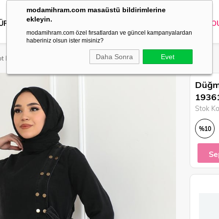
modamihram.com masaüstü bildirimlerine
ekleyin.
 ÜRÜNLER
DIŞ GİYİM
GİYİM
ABİYE
KOMBİN
TRİKO
O
modamihram.com özel fırsatlardan ve güncel kampanyalardan
haberiniz olsun ister misiniz?
Daha Sonra
Evet
ot Ferace Füme 19361
Düğme
1936
Stok K
%
10
İndirim
Se