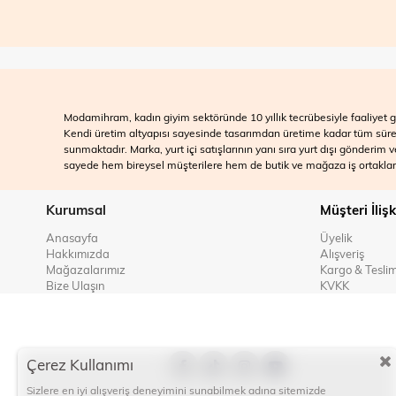
Modamihram, kadın giyim sektöründe 10 yıllık tecrübesiyle faaliyet gö
Kendi üretim altyapısı sayesinde tasarımdan üretime kadar tüm süreçle
sunmaktadır. Marka, yurt içi satışlarının yanı sıra yurt dışı gönderim
sayede hem bireysel müşterilere hem de butik ve mağaza iş ortakları
Kurumsal
Müşteri İlişk
Anasayfa
Üyelik
Hakkımızda
Alışveriş
Mağazalarımız
Kargo & Tesli
Bize Ulaşın
KVKK
Çerez Kullanımı
Sizlere en iyi alışveriş deneyimini sunabilmek adına sitemizde