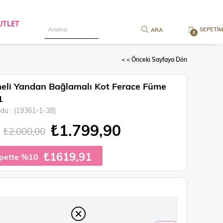
UTLET
SEPETIM
0
< < Önceki Sayfaya Dön
li Yandan Bağlamalı Kot Ferace Füme
1
odu
(19361-1-38)
₺1.799,90
₺2.000,00
₺1619,91
pette %10