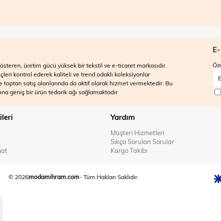
E-
Öze
steren, üretim gücü yüksek bir tekstil ve e-ticaret markasıdır.
ri kontrol ederek kaliteli ve trend odaklı koleksiyonlar
 ve toptan satış alanlarında da aktif olarak hizmet vermektedir. Bu
na geniş bir ürün tedarik ağı sağlamaktadır
ileri
Yardım
Müşteri Hizmetleri
Sıkça Sorulan Sorular
mat
Kargo Takibi
© 2026
modamihram.com
- Tüm Hakları Saklıdır.