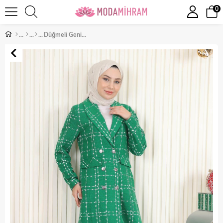
0
Düğmeli Geniş Yaka Kaşe Kaban Zümrüt 19177