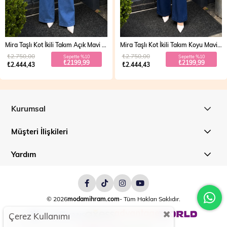
Mira Taşlı Kot İkili Takım Açık Mavi 19286
Mira Taşlı Kot İkili Takım Koyu Mavi 19286
₺2.750,00
₺2.750,00
Sepette %10
Sepette %10
₺2199,99
₺2199,99
₺2.444,43
₺2.444,43
Kurumsal
Müşteri İlişkileri
Yardım
© 2026
modamihram.com
- Tüm Hakları Saklıdır.
Çerez Kullanımı