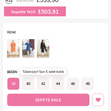
₺630,00
11
%
İndirim
₺503,91
Sepette %10
Tükeniyor! Son 5 adet kaldı
BEDEN
38
40
42
44
46
48