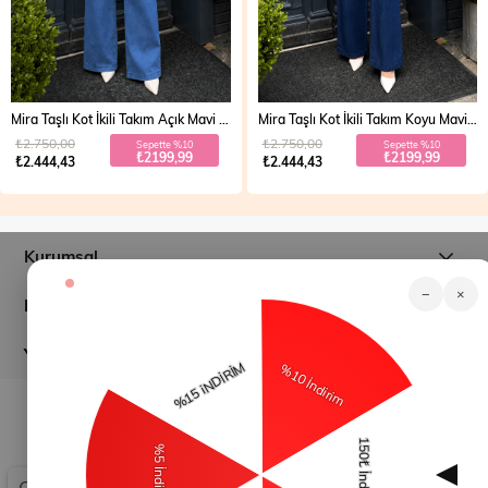
Mira Taşlı Kot İkili Takım Açık Mavi 19286
Mira Taşlı Kot İkili Takım Koyu Mavi 19286
₺2.750,00
₺2.750,00
Sepette %10
Sepette %10
₺2199,99
₺2199,99
₺2.444,43
₺2.444,43
Kurumsal
−
×
Müşteri İlişkileri
Yardım
© 2026
modamihram.com
- Tüm Hakları Saklıdır.
Çerez Kullanımı