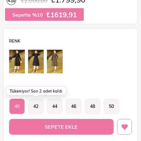
₺2.000,00
10
%
İndirim
₺1619,91
Sepette %10
Tükeniyor! Son 2 adet kaldı
BEDEN
40
42
44
46
48
50