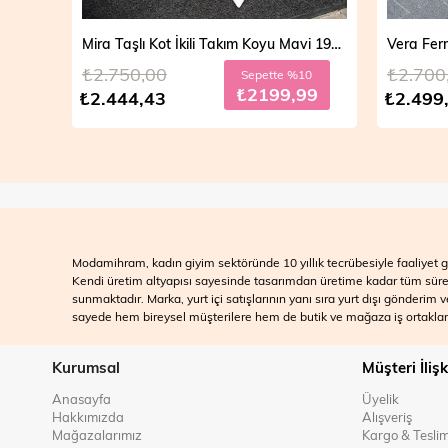
Mira Taşlı Kot İkili Takım Açık Mavi 19286
Mira Taşlı Kot İkili Takım Koyu Mavi 19286
₺2.750,00
₺2.700
10
Sepette %10
99
₺2199,99
₺2.444,43
₺2.499
Modamihram, kadın giyim sektöründe 10 yıllık tecrübesiyle faaliyet gö
Kendi üretim altyapısı sayesinde tasarımdan üretime kadar tüm süreçle
sunmaktadır. Marka, yurt içi satışlarının yanı sıra yurt dışı gönderim
sayede hem bireysel müşterilere hem de butik ve mağaza iş ortakları
Kurumsal
Müşteri İlişk
Anasayfa
Üyelik
Hakkımızda
Alışveriş
Mağazalarımız
Kargo & Tesli