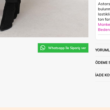
Astars
bulunm
lastikl
ton fark
Manken
Beden 
Whatsapp İle Sipariş ver
YORUML
ÖDEME 
İADE KO