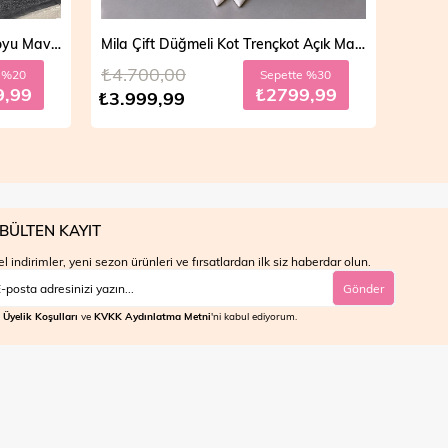
Vera Fermuarlı Denim Takım Koyu Mavi 19298
Mila Çift Düğmeli Kot Trençkot Açık Mavi 19290
₺4.700,00
₺4.7
e %20
Sepette %30
9,99
₺2799,99
₺3.999,99
₺3.9
BÜLTEN KAYIT
l indirimler, yeni sezon ürünleri ve fırsatlardan ilk siz haberdar olun.
Gönder
Üyelik Koşulları
ve
KVKK Aydınlatma Metni
'ni kabul ediyorum.