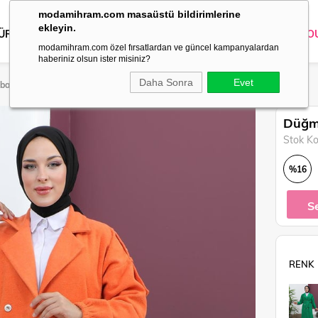
modamihram.com masaüstü bildirimlerine
ekleyin.
 ÜRÜNLER
DIŞ GİYİM
GİYİM
ABİYE
KOMBİN
TRİKO
O
modamihram.com özel fırsatlardan ve güncel kampanyalardan
haberiniz olsun ister misiniz?
Daha Sonra
Evet
ban Turuncu 19247
Düğme
Stok K
%
16
İndirim
S