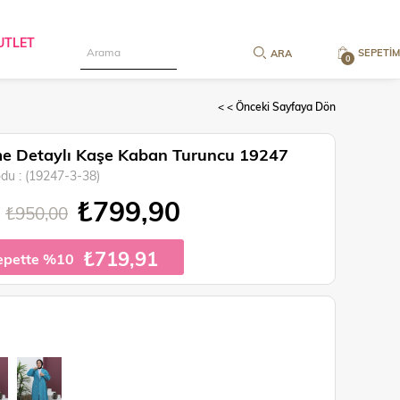
UTLET
SEPETIM
0
< < Önceki Sayfaya Dön
 Detaylı Kaşe Kaban Turuncu 19247
odu
(19247-3-38)
₺799,90
₺950,00
₺719,91
epette %10