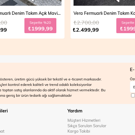
Vera Fermuarlı Denim Takım Açık Mavi 19298
,00
₺2.700,00
Sepette %20
Sepett
₺1999,99
₺199
,99
₺2.499,99
E-
Öze
steren, üretim gücü yüksek bir tekstil ve e-ticaret markasıdır.
ri kontrol ederek kaliteli ve trend odaklı koleksiyonlar
 ve toptan satış alanlarında da aktif olarak hizmet vermektedir. Bu
na geniş bir ürün tedarik ağı sağlamaktadır
ileri
Yardım
Müşteri Hizmetleri
Sıkça Sorulan Sorular
mat
Kargo Takibi