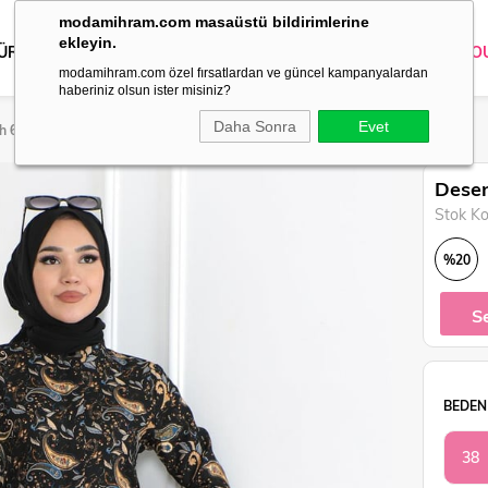
modamihram.com masaüstü bildirimlerine
ekleyin.
 ÜRÜNLER
DIŞ GİYİM
GİYİM
ABİYE
KOMBİN
TRİKO
O
modamihram.com özel fırsatlardan ve güncel kampanyalardan
haberiniz olsun ister misiniz?
Daha Sonra
Evet
ah 6112
Desen
Stok K
%
20
İndirim
S
BEDEN
38