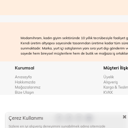
Modamihram, kadın giyim sektöründe 10 yıllık tecrübesiyle faaliyet gö
Kendi üretim altyapısı sayesinde tasarımdan üretime kadar tüm süreçle
sunmaktadır. Marka, yurt içi satışlarının yanı sıra yurt dışı gönderim
sayede hem bireysel müşterilere hem de butik ve mağaza iş ortakları
Kurumsal
Müşteri İlişk
Anasayfa
Üyelik
Hakkımızda
Alışveriş
Mağazalarımız
Kargo & Tesli
Bize Ulaşın
KVKK
Çerez Kullanımı
Sizlere en iyi alışveriş deneyimini sunabilmek adına sitemizde