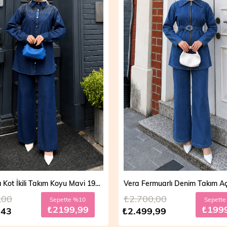
Vera Fermuarlı Denim Takım Açık Mavi 19298
,00
₺2.700,00
Sepette %20
Sepett
₺1999,99
₺199
,99
₺2.499,99