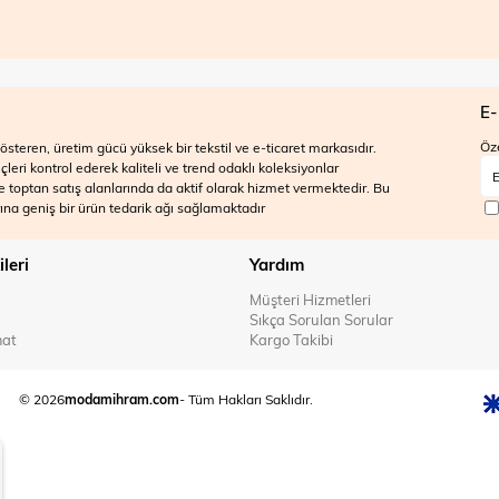
E-
Öze
steren, üretim gücü yüksek bir tekstil ve e-ticaret markasıdır.
ri kontrol ederek kaliteli ve trend odaklı koleksiyonlar
 ve toptan satış alanlarında da aktif olarak hizmet vermektedir. Bu
na geniş bir ürün tedarik ağı sağlamaktadır
ileri
Yardım
Müşteri Hizmetleri
Sıkça Sorulan Sorular
mat
Kargo Takibi
© 2026
modamihram.com
- Tüm Hakları Saklıdır.