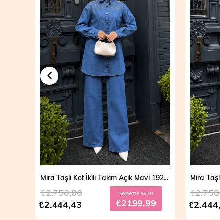
Mira Taşlı Kot İkili Takım Açık Mavi 19286
Mira Taşlı Kot İkili Takım Koyu Mavi 19286
₺2.750,00
₺2.700
10
Sepette %10
99
₺2199,99
₺2.444,43
₺2.499