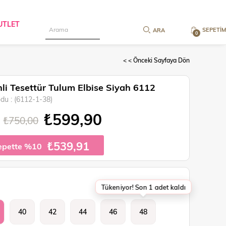
UTLET
SEPETIM
0
< < Önceki Sayfaya Dön
li Tesettür Tulum Elbise Siyah 6112
odu
(6112-1-38)
₺599,90
₺750,00
₺539,91
epette %10
Tükeniyor! Son 1 adet kaldı
40
42
44
46
48