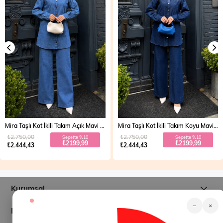
Mira Taşlı Kot İkili Takım Açık Mavi 19286
Mira Taşlı Kot İkili Takım Koyu Mavi 19286
₺2.750,00
₺2.750,00
Sepette %10
Sepette %10
₺2199,99
₺2199,99
₺2.444,43
₺2.444,43
Kurumsal
−
×
Müşteri İlişkileri