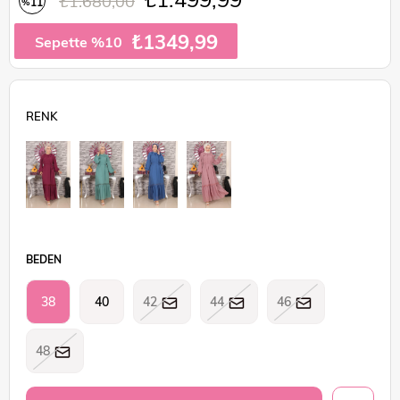
₺1.680,00
11
%
İndirim
₺1349,99
Sepette %10
BEDEN
38
40
42
44
46
48