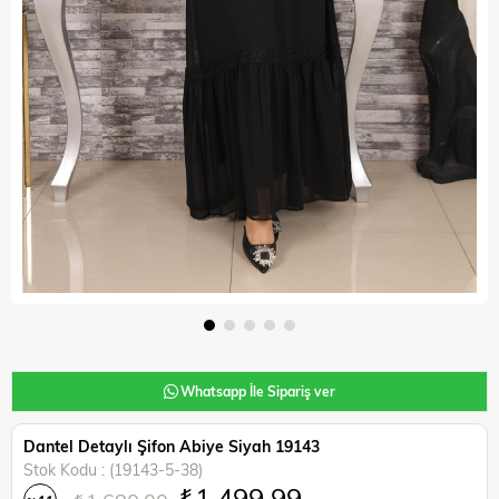
Whatsapp İle Sipariş ver
Dantel Detaylı Şifon Abiye Siyah 19143
Stok Kodu
(19143-5-38)
₺1.499,99