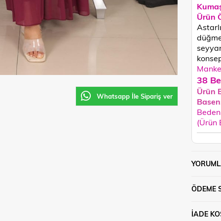
Kumaş
Ürün Ö
Astarlı
düğmes
seyyar
konsept
Manken
38 Be
Ürün 
Whatsapp İle Sipariş ver
Basen
Beden 
(Ürün
YORUML
ÖDEME 
İADE KO