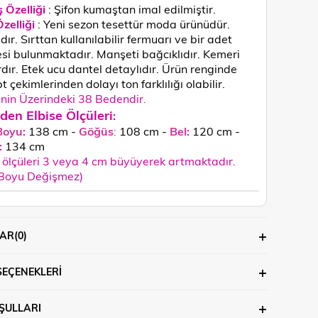
 Özelliği
: Şifon kumaştan imal edilmiştir.
zelliği
: Yeni sezon tesettür moda ürünüdür.
dır. Sırttan kullanılabilir fermuarı ve bir adet
i bulunmaktadır. Manşeti bağcıklıdır. Kemeri
dır. Etek ucu dantel detaylıdır.
Ürün renginde
 çekimlerinden dolayı ton farklılığı olabilir.
in Üzerindeki 38 Bedendir.
den Elbise Ölçüleri
:
Boyu:
138 cm -
Göğüs
:
108 cm -
Bel:
120 cm -
:
134
cm
ölçüleri 3 veya 4 cm büyüyerek artmaktadır.
 Boyu Değişmez)
AR
(0)
SEÇENEKLERI
ŞULLARI