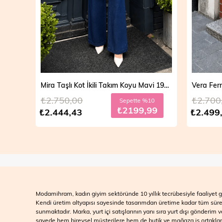
Mira Taşlı Kot İkili Takım Açık Mavi 19286
Mira Taşlı Kot İkili Takım Koyu Mavi 19286
₺2.750,00
₺2.700
10
Sepette %10
99
₺2199,99
₺2.444,43
₺2.499
Modamihram, kadın giyim sektöründe 10 yıllık tecrübesiyle faaliyet gö
Kendi üretim altyapısı sayesinde tasarımdan üretime kadar tüm süreçle
sunmaktadır. Marka, yurt içi satışlarının yanı sıra yurt dışı gönderim
sayede hem bireysel müşterilere hem de butik ve mağaza iş ortakları