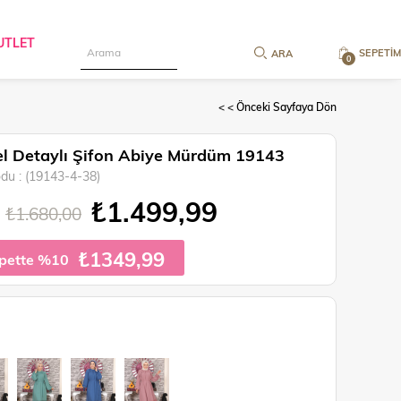
UTLET
SEPETIM
0
< < Önceki Sayfaya Dön
l Detaylı Şifon Abiye Mürdüm 19143
odu
(19143-4-38)
₺1.499,99
₺1.680,00
₺1349,99
pette %10