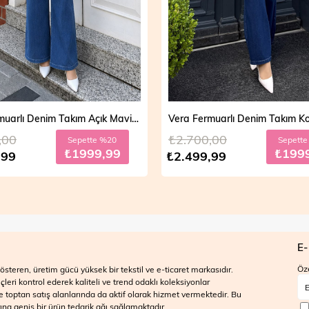
Vera Fermuarlı Denim Takım Açık Mavi 19298
,00
₺2.700,00
Sepette %20
Sepett
₺1999,99
₺199
,99
₺2.499,99
E-
Öze
steren, üretim gücü yüksek bir tekstil ve e-ticaret markasıdır.
ri kontrol ederek kaliteli ve trend odaklı koleksiyonlar
 ve toptan satış alanlarında da aktif olarak hizmet vermektedir. Bu
na geniş bir ürün tedarik ağı sağlamaktadır