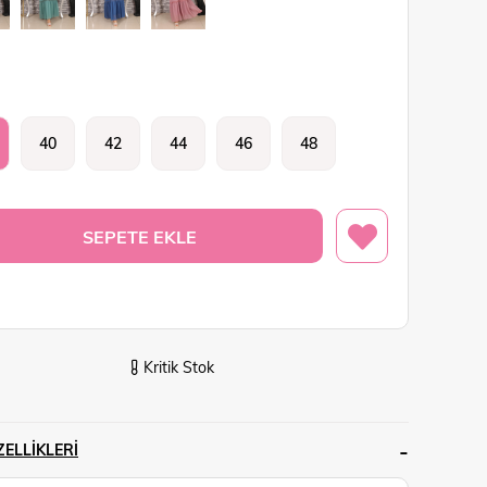
40
42
44
46
48
Kritik Stok
ELLIKLERI