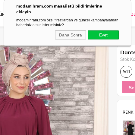
modamihram.com masaüstü bildirimlerine
ekleyin.
 ÜRÜNLER
DIŞ GİYİM
GİYİM
ABİYE
KOMBİN
TRİKO
O
modamihram.com özel fırsatlardan ve güncel kampanyalardan
haberiniz olsun ister misiniz?
Daha Sonra
Evet
Dante
Stok K
%
11
İndirim
Se