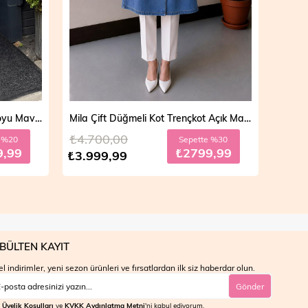
Vera Fermuarlı Denim Takım Koyu Mavi 19298
Mila Çift Düğmeli Kot Trençkot Açık Mavi 19290
₺4.700,00
₺4.7
e %20
Sepette %30
9,99
₺2799,99
₺3.999,99
₺3.9
BÜLTEN KAYIT
l indirimler, yeni sezon ürünleri ve fırsatlardan ilk siz haberdar olun.
Gönder
Üyelik Koşulları
ve
KVKK Aydınlatma Metni
'ni kabul ediyorum.