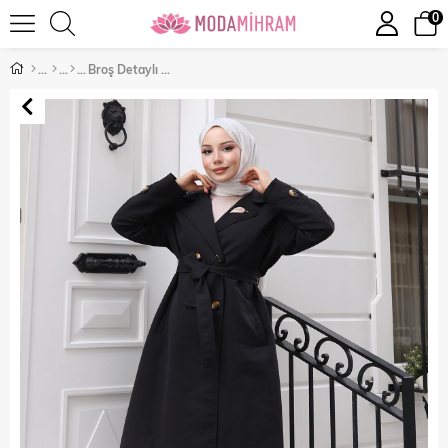
0
Broş Detaylı Düğmeli Trençkot Siyah 19371