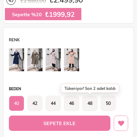
₺2.680,00
7
%
İndirim
₺1999,92
Sepette %20
Tükeniyor! Son 2 adet kaldı
BEDEN
40
42
44
46
48
50