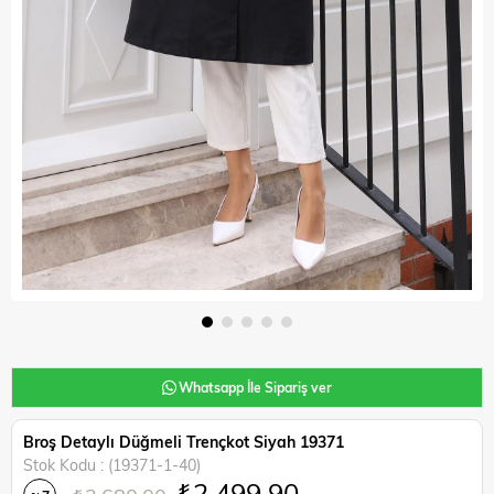
Whatsapp İle Sipariş ver
Broş Detaylı Düğmeli Trençkot Siyah 19371
Stok Kodu
(19371-1-40)
₺2.499,90