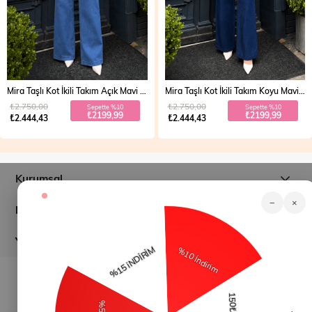
Mira Taşlı Kot İkili Takım Açık Mavi 19286
Mira Taşlı Kot İkili Takım Koyu Mavi 19286
₺2.750,00
₺2.750,00
Sepette %10
Sepette %10
₺2199,99
₺2199,99
₺2.444,43
₺2.444,43
Kurumsal
−
×
Müşteri İlişkileri
Yardım
© 2026
modamihram.com
- Tüm Hakları Saklıdır.