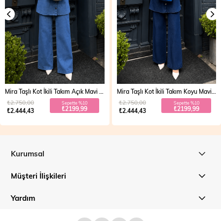
Mira Taşlı Kot İkili Takım Açık Mavi 19286
Mira Taşlı Kot İkili Takım Koyu Mavi 19286
₺2.750,00
₺2.750,00
Sepette %10
Sepette %10
₺2199,99
₺2199,99
₺2.444,43
₺2.444,43
Kurumsal
Müşteri İlişkileri
Yardım