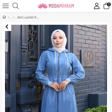
0
Beli Lastikli Kapşonlu Kot Takım Açık Mavi 19370