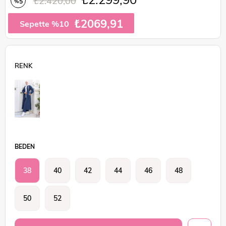
₺2.420,00
5
%
İndirim
₺2069,91
Sepette %10
BEDEN
38
40
42
44
46
48
50
52