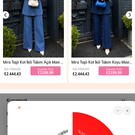
Mira Taşlı Kot İkili Takım Açık Mavi 19286
Mira Taşlı Kot İkili Takım Koyu Mavi 19286
₺2.750,00
₺2.750,00
Sepette %10
Sepette %10
₺2199,99
₺2199,99
₺2.444,43
₺2.444,43
Kurumsal
−
×
Müşteri İlişkileri
Yardım