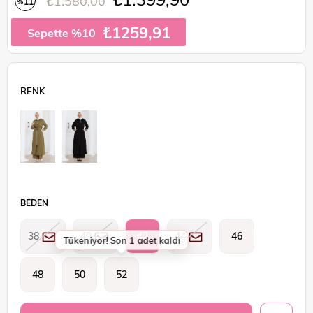
₺1.580,00
11
%
İndirim
₺1259,91
Sepette %10
BEDEN
38
40
42
44
46
Tükeniyor! Son 1 adet kaldı
48
50
52