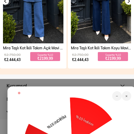
Mira Taşlı Kot İkili Takım Açık Mavi 19286
Mira Taşlı Kot İkili Takım Koyu Mavi 19286
₺2.750,00
₺2.750,00
Sepette %10
Sepette %10
₺2199,99
₺2199,99
₺2.444,43
₺2.444,43
Kurumsal
−
×
Müşteri İlişkileri
Yardım