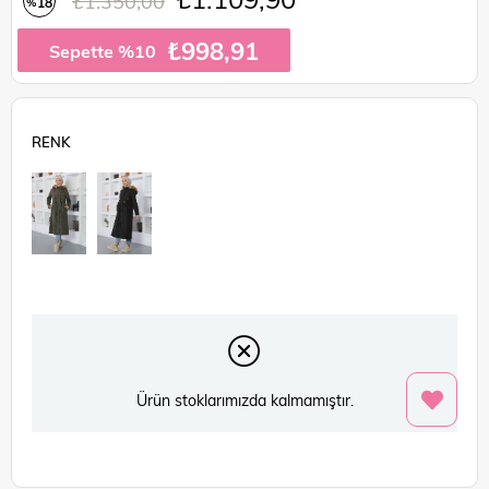
₺1.350,00
18
%
İndirim
₺998,91
Sepette %10
Ürün stoklarımızda kalmamıştır.